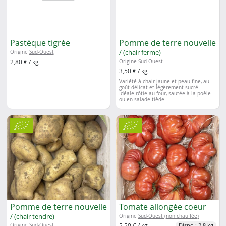
Pastèque tigrée
Pomme de terre nouvelle
/ (chair ferme)
Origine
Sud-Ouest
2,80 € / kg
Origine
Sud Ouest
3,50 € / kg
Variété à chair jaune et peau fine, au
goût délicat et légèrement sucré.
Idéale rôtie au four, sautée à la poêle
ou en salade tiède.
Pomme de terre nouvelle
Tomate allongée coeur
/ (chair tendre)
Origine
Sud-Ouest (non chauffée)
5,50 € / kg
Origine
Sud-Ouest
Dispo : 2.8 kg