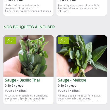
Herbe fraîche incontournable,
Aromatique puissante et camphrée.
croquante et parfumée.
À utiliser dans farces, viandes ou
À ciseler sur salades, soupes et sauces.
infusions.
NOS BOUQUETS À INFUSER
Sauge - Basilic Thaï
Sauge - Mélisse
0,80 € / pièce
0,80 € / pièce
POUR 2
THÉIÈRES
POUR 2
THÉIÈRES
Association originale et aromatique,
Alliance apaisante et parfumée, aux
aux saveurs épicées et camphrées.
notes citronnées et douces.
Idéal pour une infusion chaude
À infuser pour une tisane relaxante ou
réconfortante ou un breuvage parfumé.
une boisson fraîche d’été.