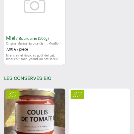
Miel
/ Bourdaine (500g)
Origine
Marine Sulpice (Saint-Morillon)
7,00 € / pièce
Miel clair et doux, au goût délicat.
Idéal en tisane, yaourt ou pâtisserie.
LES CONSERVES BIO