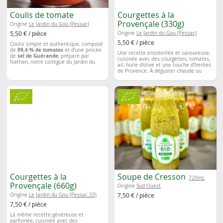
Coulis de tomate
Courgettes à la
Provençale (330g)
Origine
Le Jardin du Gou (Pessac)
5,50 € / pièce
Origine
Le Jardin du Gou (Pessac)
5,50 € / pièce
Coulis simple et authentique, composé
de
99,4 % de tomates
et d’une pincée
Une recette ensoleillée et savoureuse,
de
sel de Guérande
, préparé par
cuisinée avec des courgettes, tomates,
Nathan, notre collègue du Jardin du
ail, huile d’olive et une touche d’herbes
Gou à Pessac. Parfait pour sauces,
de Provence. À déguster chaude ou
pâtes et plats mijotés, à consommer de
froide, en accompagnement d’un plat
préférence avant
08/2028
.
ou sur une tartine gourmande.
👉 Format 330 g, idéal pour 1 à 2
personnes
👉 À consommer de préférence avant
07/2028
👉 Produit par Nathan, notre collègue
du Jardin du Gou, à Pessac
Courgettes à la
Soupe de Cresson
720mL
Provençale (660g)
Origine
Sud Ouest
7,50 € / pièce
Origine
Le Jardin du Gou (Pessac 33)
7,50 € / pièce
La même recette généreuse et
parfumée, cuisinée avec des