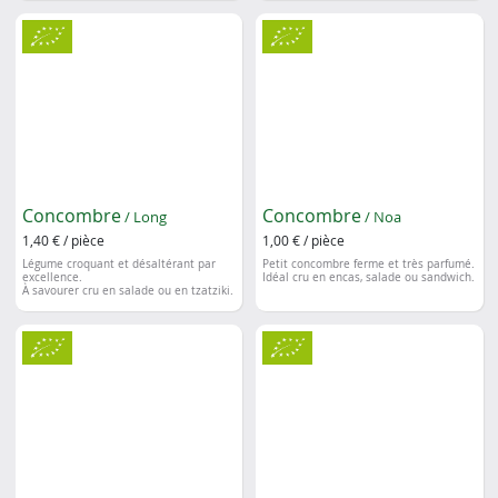
Concombre
Concombre
/ Long
/ Noa
1,40 € / pièce
1,00 € / pièce
Légume croquant et désaltérant par
Petit concombre ferme et très parfumé.
excellence.
Idéal cru en encas, salade ou sandwich.
À savourer cru en salade ou en tzatziki.