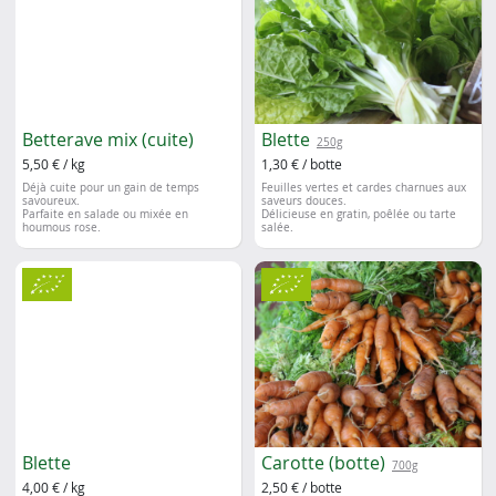
Betterave mix (cuite)
Blette
250g
5,50 € / kg
1,30 € / botte
Déjà cuite pour un gain de temps
Feuilles vertes et cardes charnues aux
savoureux.
saveurs douces.
Parfaite en salade ou mixée en
Délicieuse en gratin, poêlée ou tarte
houmous rose.
salée.
Blette
Carotte (botte)
700g
4,00 € / kg
2,50 € / botte