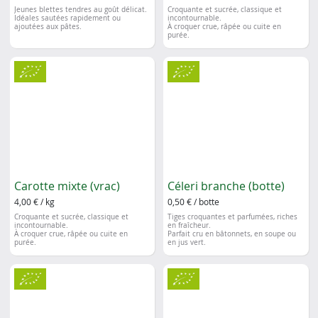
Jeunes blettes tendres au goût délicat.
Croquante et sucrée, classique et
Idéales sautées rapidement ou
incontournable.
ajoutées aux pâtes.
À croquer crue, râpée ou cuite en
purée.
Carotte mixte (vrac)
Céleri branche (botte)
4,00 € / kg
0,50 € / botte
Croquante et sucrée, classique et
Tiges croquantes et parfumées, riches
incontournable.
en fraîcheur.
À croquer crue, râpée ou cuite en
Parfait cru en bâtonnets, en soupe ou
purée.
en jus vert.