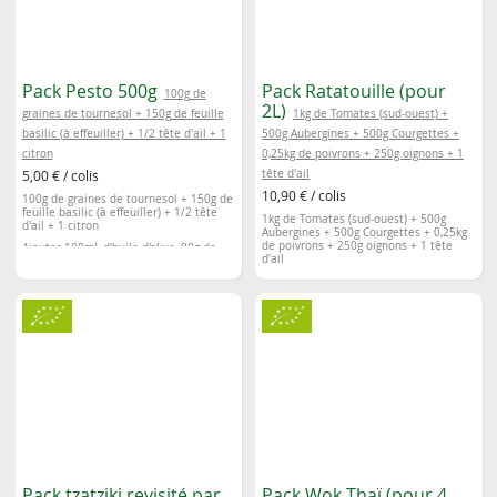
Pack Pesto 500g
Pack Ratatouille (pour
100g de
2L)
graines de tournesol + 150g de feuille
1kg de Tomates (sud-ouest) +
basilic (à effeuiller) + 1/2 tête d'ail + 1
500g Aubergines + 500g Courgettes +
citron
0,25kg de poivrons + 250g oignons + 1
5,00 € / colis
tête d'ail
10,90 € / colis
100g de graines de tournesol + 150g de
feuille basilic (à effeuiller) + 1/2 tête
1kg de Tomates (sud-ouest) + 500g
d'ail + 1 citron
Aubergines + 500g Courgettes + 0,25kg
de poivrons + 250g oignons + 1 tête
Ajouter 180mL d'huile d'olive, 80g de
d'ail
parmesan râpé, sel, poivre
Prix de base : 5,60€ // Prix du pack : 5€
Prix de base : 11,35€ // Prix du pack :
10,90€
Pack tzatziki revisité par
Pack Wok Thaï (pour 4