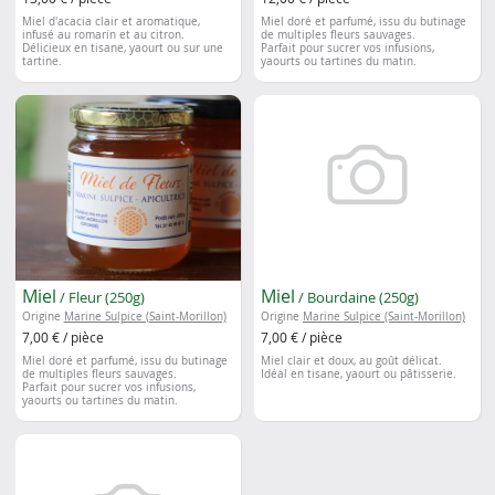
Miel d'acacia clair et aromatique,
Miel doré et parfumé, issu du butinage
infusé au romarin et au citron.
de multiples fleurs sauvages.
Délicieux en tisane, yaourt ou sur une
Parfait pour sucrer vos infusions,
tartine.
yaourts ou tartines du matin.
Miel
Miel
/ Fleur (250g)
/ Bourdaine (250g)
Origine
Marine Sulpice (Saint-Morillon)
Origine
Marine Sulpice (Saint-Morillon)
7,00 € / pièce
7,00 € / pièce
Miel doré et parfumé, issu du butinage
Miel clair et doux, au goût délicat.
de multiples fleurs sauvages.
Idéal en tisane, yaourt ou pâtisserie.
Parfait pour sucrer vos infusions,
yaourts ou tartines du matin.