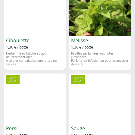
Ciboulette
Mélisse
1,30 € / botte
1,30 € / botte
Herbe fine et fraîche au goût
Feuilles parfumées aux notes
délicatement aillé.
citronnées.
À ciseler sur salades, omelettes ou
Parfaite en infusion ou pour aromatiser
sauces.
desserts.
Persil
Sauge
1,30 € / botte
1,00 € / botte