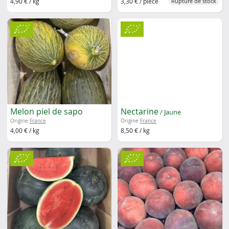
4,90 € / kg
3,30 € / pièce
Rupture de stock
Melon piel de sapo
Nectarine
/ Jaune
Origine
France
Origine
France
4,00 € / kg
8,50 € / kg