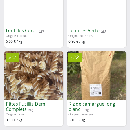
Lentilles Corail
Lentilles Verte
5kg
5kg
Origine
Turquie
Origine
Sud Ouest
6,00 € / kg
6,90 € / kg
Pâtes Fusillis Demi
Riz de camargue long
Complets
blanc
5kg
10kg
Origine
Italie
Origine
Camargue
3,10 € / kg
5,10 € / kg