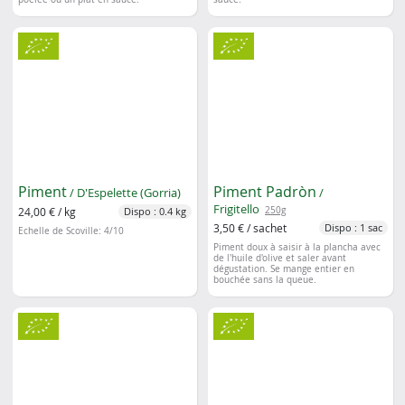
Piment
Piment Padròn
/ D'Espelette (Gorria)
/
Frigitello
24,00 € / kg
250g
Dispo : 0.4 kg
3,50 € / sachet
Dispo : 1 sac
Echelle de Scoville: 4/10
Piment doux à saisir à la plancha avec
de l'huile d'olive et saler avant
dégustation. S
e mange entier en
bouchée sans la queue.
Un sachet = une portion à partager
pour l'apéro pour 3/4 personnes.