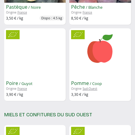
Pastèque
Pêche
/ Noire
/ Blanche
Origine
France
Origine
France
3,50 € / kg
8,50 € / kg
Dispo : 4.5 kg
Poire
Pomme
/ Guyot
/ Coop
Origine
France
Origine
Sud-Ouest
3,90 € / kg
3,30 € / kg
MIELS ET CONFITURES DU SUD OUEST