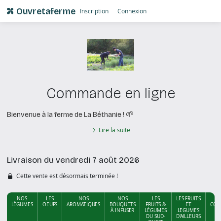
Ouvretaferme
Inscription
Connexion
Commande en ligne
🌱
Bienvenue à la ferme de La Béthanie !
Lire la suite
Livraison du vendredi 7 août 2026
Cette vente est désormais terminée !
NOS
LES
NOS
NOS
LES
LES FRUITS
MI
LÉGUMES
OEUFS
AROMATIQUES
BOUQUETS
FRUITS &
ET
CON
À INFUSER
LÉGUMES
LEGUMES
D
DU SUD-
D'AILLEURS
O