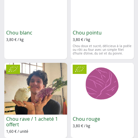
Chou blanc
Chou pointu
3,80 € / kg
3,80 € / kg
Chou doux et sucré, délicieux à la poêle
ou rôti au four avec un simple filet
d'huile d'olive, du sel et du poivre.
Chou rave / 1 acheté 1
Chou rouge
offert
3,80 € / kg
1,60 € / unité