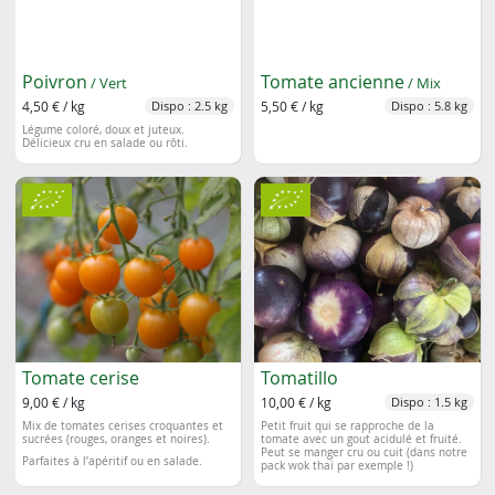
Poivron
Tomate ancienne
/ Vert
/ Mix
4,50 € / kg
5,50 € / kg
Dispo : 2.5 kg
Dispo : 5.8 kg
Légume coloré, doux et juteux.
Délicieux cru en salade ou rôti.
Tomate cerise
Tomatillo
9,00 € / kg
10,00 € / kg
Dispo : 1.5 kg
Mix de tomates cerises croquantes et
Petit fruit qui se rapproche de la
sucrées (rouges, oranges et noires).
tomate avec un gout acidulé et fruité.
Peut se manger cru ou cuit (dans notre
Parfaites à l’apéritif ou en salade.
pack wok thaï par exemple !)