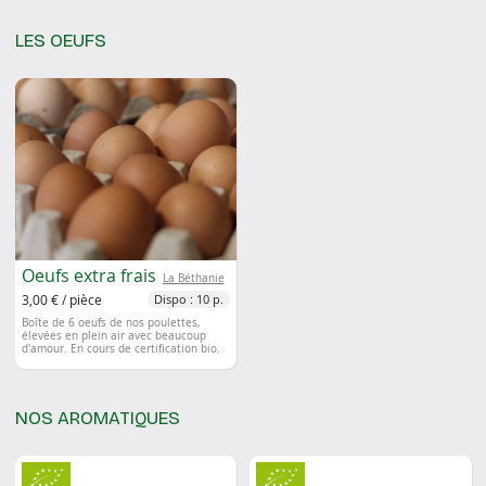
LES OEUFS
Oeufs extra frais
La Béthanie
3,00 € / pièce
Dispo : 10 p.
Boîte de 6 oeufs de nos poulettes,
élevées en plein air avec beaucoup
d'amour. En cours de certification bio.
NOS AROMATIQUES