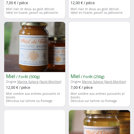
7,00 € / pièce
12,00 € / pièce
Miel clair et doux, au goût délicat.
Miel clair et doux, au goût délicat.
Idéal en tisane, yaourt ou pâtisserie.
Idéal en tisane, yaourt ou pâtisserie.
Miel
Miel
/ Forêt (500g)
/ Forêt (250g)
Origine
Marine Sulpice (Saint-Morillon)
Origine
Marine Sulpice (Saint-Morillon)
12,00 € / pièce
7,00 € / pièce
Miel sombre aux arômes puissants et
Miel sombre aux arômes puissants et
boisés.
boisés.
Délicieux sur tartine ou fromage.
Délicieux sur tartine ou fromage.