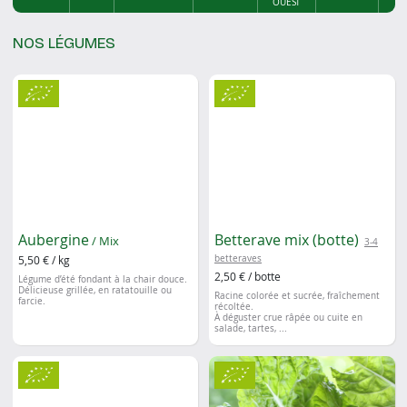
OUEST
NOS LÉGUMES
Aubergine
Betterave mix (botte)
/ Mix
3-4
5,50 € / kg
betteraves
2,50 € / botte
Légume d’été fondant à la chair douce.
Délicieuse grillée, en ratatouille ou
Racine colorée et sucrée, fraîchement
farcie.
récoltée.
À déguster crue râpée ou cuite en
salade, tartes, ...