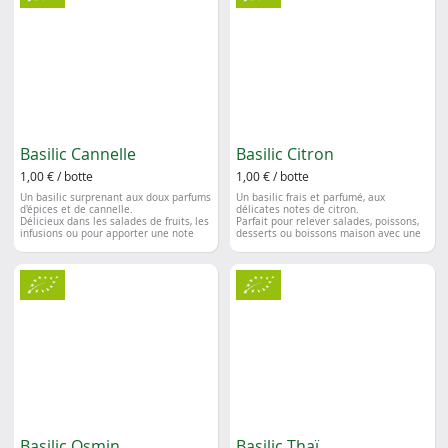
Basilic Cannelle
Basilic Citron
1,00 € / botte
1,00 € / botte
Un basilic surprenant aux doux parfums
Un basilic frais et parfumé, aux
d'épices et de cannelle.
délicates notes de citron.
Délicieux dans les salades de fruits, les
Parfait pour relever salades, poissons,
infusions ou pour apporter une note
desserts ou boissons maison avec une
originale à vos recettes.
touche de fraîcheur.
Basilic Osmin
Basilic Thaï