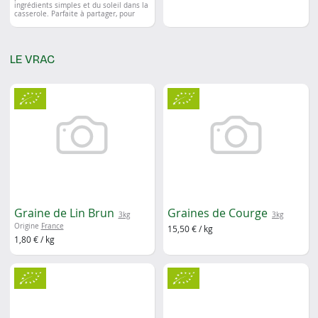
ingrédients simples et du soleil dans la
casserole. Parfaite à partager, pour
accompagner un repas familial ou
composer plusieurs assiettes
gourmandes.
👉 Format 660 g, idéal pour 3 à 4
LE VRAC
personnes
👉 À consommer de préférence avant
07/2028
👉 Produit par Nathan, notre collègue
du Jardin du Fou, à Pessac
Graine de Lin Brun
Graines de Courge
3kg
3kg
Origine
France
15,50 € / kg
1,80 € / kg