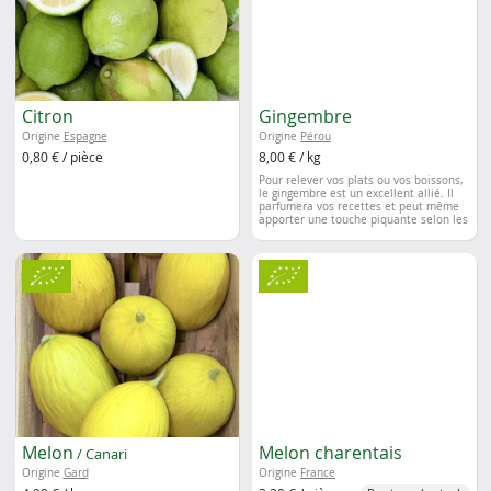
Citron
Gingembre
Origine
Espagne
Origine
Pérou
0,80 € / pièce
8,00 € / kg
Pour relever vos plats ou vos boissons,
le gingembre est un excellent allié. Il
parfumera vos recettes et peut même
apporter une touche piquante selon les
quantités.
Melon
Melon charentais
/ Canari
Origine
Gard
Origine
France