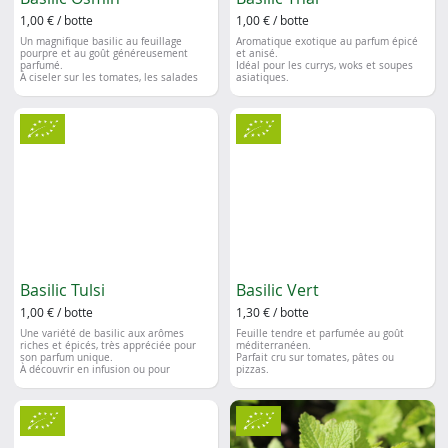
1,00 € / botte
1,00 € / botte
Un magnifique basilic au feuillage
Aromatique exotique au parfum épicé
pourpre et au goût généreusement
et anisé.
parfumé.
Idéal pour les currys, woks et soupes
À ciseler sur les tomates, les salades
asiatiques.
ou les plats estivaux pour allier saveur
et couleur dans l'assiette.
Basilic Tulsi
Basilic Vert
1,00 € / botte
1,30 € / botte
Une variété de basilic aux arômes
Feuille tendre et parfumée au goût
riches et épicés, très appréciée pour
méditerranéen.
son parfum unique.
Parfait cru sur tomates, pâtes ou
À découvrir en infusion ou pour
pizzas.
apporter une touche originale aux plats
mijotés, currys et légumes.