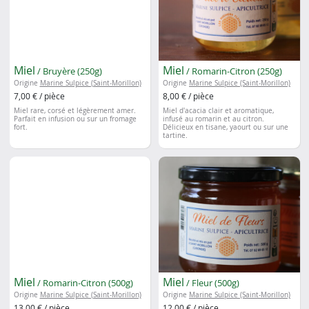
Miel
Miel
/ Bruyère (250g)
/ Romarin-Citron (250g)
Origine
Marine Sulpice (Saint-Morillon)
Origine
Marine Sulpice (Saint-Morillon)
7,00 € / pièce
8,00 € / pièce
Miel rare, corsé et légèrement amer.
Miel d'acacia clair et aromatique,
Parfait en infusion ou sur un fromage
infusé au romarin et au citron.
fort.
Délicieux en tisane, yaourt ou sur une
tartine.
Miel
Miel
/ Romarin-Citron (500g)
/ Fleur (500g)
Origine
Marine Sulpice (Saint-Morillon)
Origine
Marine Sulpice (Saint-Morillon)
13,00 € / pièce
12,00 € / pièce