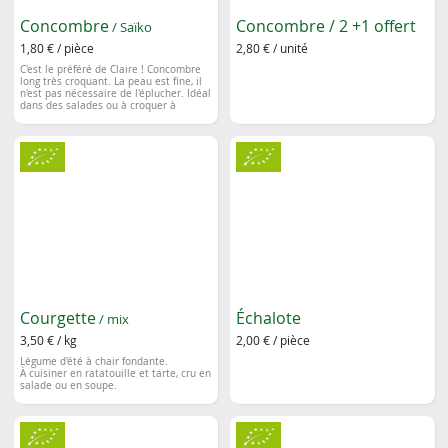
Concombre
Concombre / 2 +1 offert
/ Saïko
1,80 € / pièce
2,80 € / unité
C'est le préféré de Claire !
Concombre
long très croquant. La peau est fine, il
n'est pas nécessaire de l'éplucher.
Idéal
dans des salades ou à croquer à
l'apéro.
Courgette
Échalote
/ mix
3,50 € / kg
2,00 € / pièce
Légume d'été à chair fondante.
À cuisiner en ratatouille et tarte, cru en
salade ou en soupe.