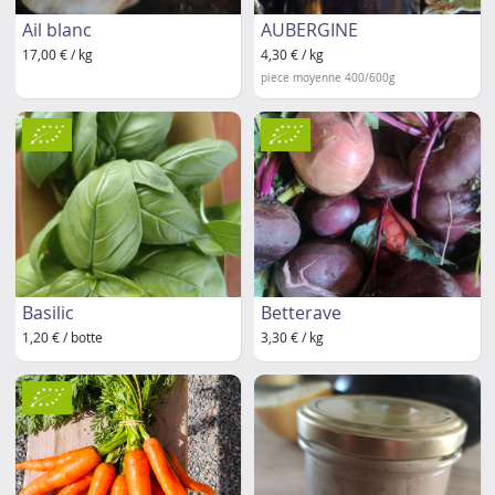
Ail blanc
AUBERGINE
17,00 € / kg
4,30 € / kg
piece moyenne 400/600g
Basilic
Betterave
1,20 € / botte
3,30 € / kg