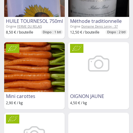
HUILE TOURNESOL 750ml
Méthode traditionnelle
Origine
FERME DU RELAIS
Origine
Domaine Denis Leroy - 37
8,50 € / bouteille
12,50 € / bouteille
Dispo : 1 btl
Dispo : 2 btl
Mini carottes
OIGNON JAUNE
2,90 € / kg
4,50 € / kg