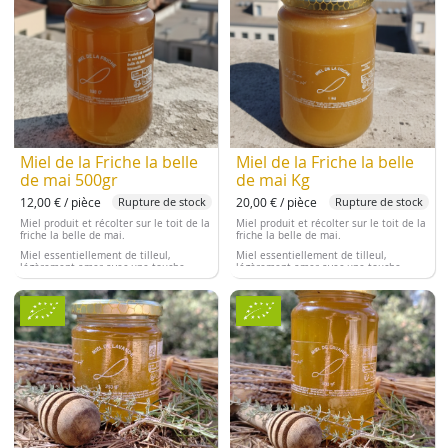
Miel de la Friche la belle
Miel de la Friche la belle
de mai 500gr
de mai Kg
12,00 € / pièce
20,00 € / pièce
Rupture de stock
Rupture de stock
Miel produit et récolter sur le toit de la
Miel produit et récolter sur le toit de la
friche la belle de mai.
friche la belle de mai.
Miel essentiellement de tilleul,
Miel essentiellement de tilleul,
légèrement amer avec une touche
légèrement amer avec une touche
mentholé
mentholé