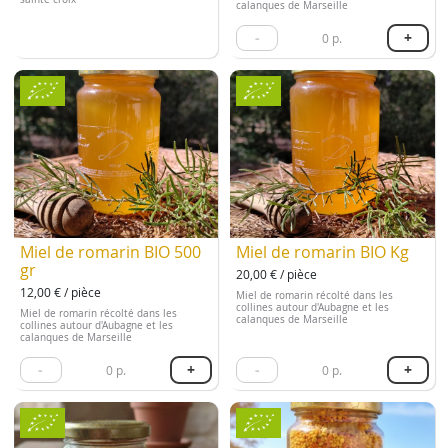
calanques de Marseille
-
+
0
p.
Miel de romarin BIO 500
Miel de romarin BIO Kg
gr
20,00 € / pièce
12,00 € / pièce
Miel de romarin récolté dans les
collines autour d'Aubagne et les
Miel de romarin récolté dans les
calanques de Marseille
collines autour d'Aubagne et les
calanques de Marseille
-
+
-
+
0
p.
0
p.