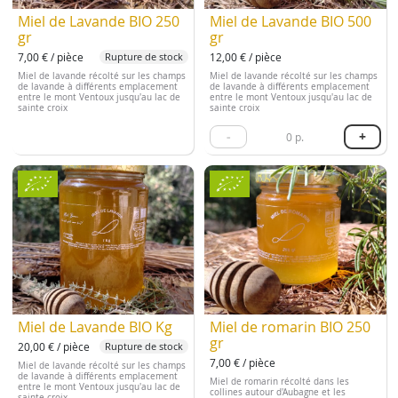
Miel de Lavande BIO 250
Miel de Lavande BIO 500
gr
gr
7,00 € / pièce
12,00 € / pièce
Rupture de stock
Miel de lavande récolté sur les champs
Miel de lavande récolté sur les champs
de lavande à différents emplacement
de lavande à différents emplacement
entre le mont Ventoux jusqu'au lac de
entre le mont Ventoux jusqu'au lac de
sainte croix
sainte croix
-
+
0
p.
Miel de Lavande BIO Kg
Miel de romarin BIO 250
gr
20,00 € / pièce
Rupture de stock
7,00 € / pièce
Miel de lavande récolté sur les champs
de lavande à différents emplacement
Miel de romarin récolté dans les
entre le mont Ventoux jusqu'au lac de
collines autour d'Aubagne et les
sainte croix