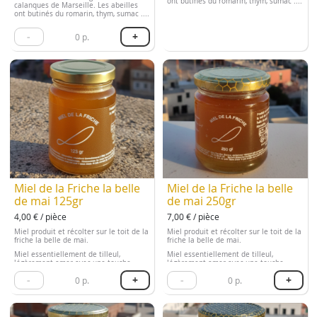
ont butinés du romarin, thym, sumac ....
calanques de Marseille. Les abeilles
ont butinés du romarin, thym, sumac ....
-
+
0
p.
Miel de la Friche la belle
Miel de la Friche la belle
de mai 125gr
de mai 250gr
4,00 € / pièce
7,00 € / pièce
Miel produit et récolter sur le toit de la
Miel produit et récolter sur le toit de la
friche la belle de mai.
friche la belle de mai.
Miel essentiellement de tilleul,
Miel essentiellement de tilleul,
légèrement amer avec une touche
légèrement amer avec une touche
mentholé
mentholé
-
+
-
+
0
p.
0
p.