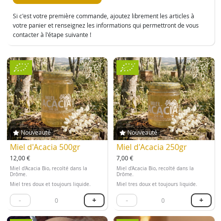
Si c'est votre première commande, ajoutez librement les articles à
votre panier et renseignez les informations qui permettront de vous
contacter à l'étape suivante !
Nouveauté
Nouveauté
Miel d'Acacia 500gr
Miel d'Acacia 250gr
12,00 €
7,00 €
Miel d'Acacia Bio, recolté dans la
Miel d'Acacia Bio, recolté dans la
Drôme.
Drôme.
Miel tres doux et toujours liquide.
Miel tres doux et toujours liquide.
-
+
-
+
0
0