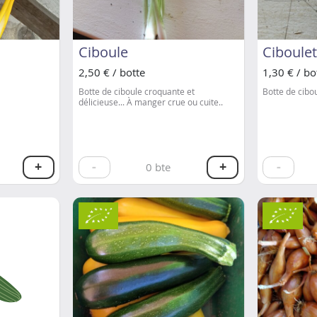
Ciboule
Ciboulet
2,50 € / botte
1,30 € / bo
Botte de ciboule croquante et
Botte de cibou
délicieuse... À manger crue ou cuite..
+
-
+
-
0
bte