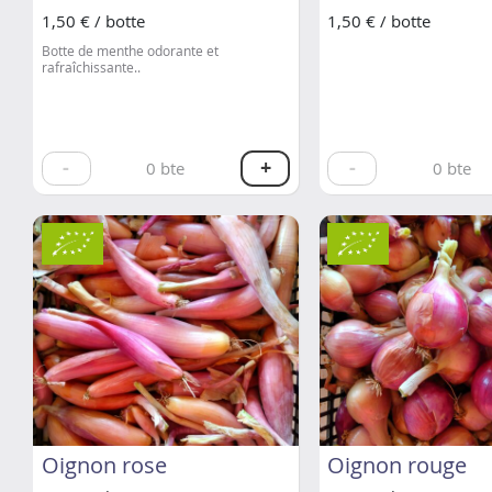
1,50 € / botte
1,50 € / botte
Botte de menthe odorante et
rafraîchissante..
-
+
-
0
bte
0
bte
Oignon rose
Oignon rouge