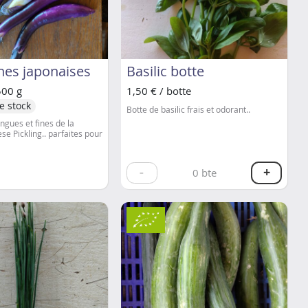
nes japonaises
Basilic botte
500 g
1,50 € / botte
e stock
Botte de basilic frais et odorant..
ngues et fines de la
se Pickling.. parfaites pour
-
+
0
bte