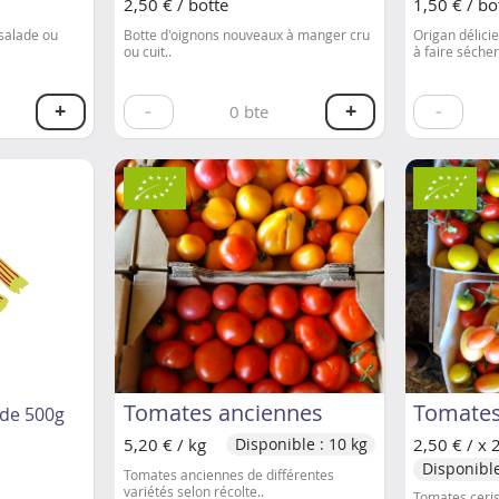
2,50 € / botte
1,50 € / bo
 salade ou
Botte d'oignons nouveaux à manger cru
Origan délici
ou cuit..
à faire sécher
+
-
+
-
0
bte
Tomates anciennes
Tomates
 de 500g
5,20 € / kg
2,50 € / x 
Disponible : 10 kg
Disponible
Tomates anciennes de différentes
variétés selon récolte..
Tomates ceris