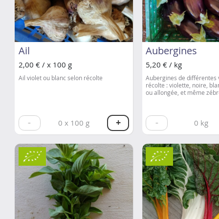
Ail
Aubergines
2,00 € / x 100 g
5,20 € / kg
Ail violet ou blanc selon récolte
Aubergines de différentes 
récolte : violette, noire, b
ou allongée, et même zébr
-
+
-
0
x 100 g
0
kg