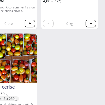
tte
4,00 € / kg
eux... A consommer frais ou
 selon vos envies..
+
-
+
0
bte
0
kg
 cerise
250 g
 : 5 x 250 g
es de différentes variétés