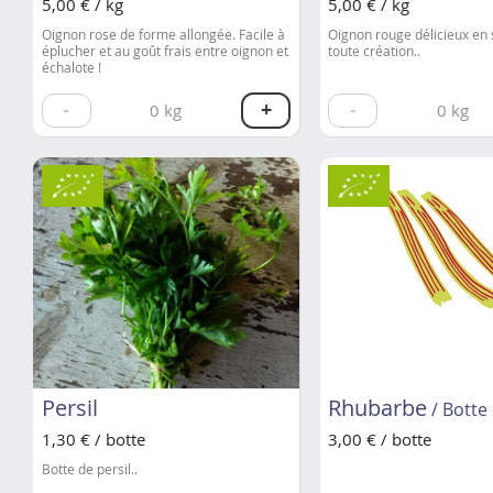
5,00 € / kg
5,00 € / kg
Oignon rose de forme allongée. Facile à
Oignon rouge délicieux en
éplucher et au goût frais entre oignon et
toute création..
échalote !
-
+
-
0
kg
0
kg
Persil
Rhubarbe
/ Botte
1,30 € / botte
3,00 € / botte
Botte de persil..