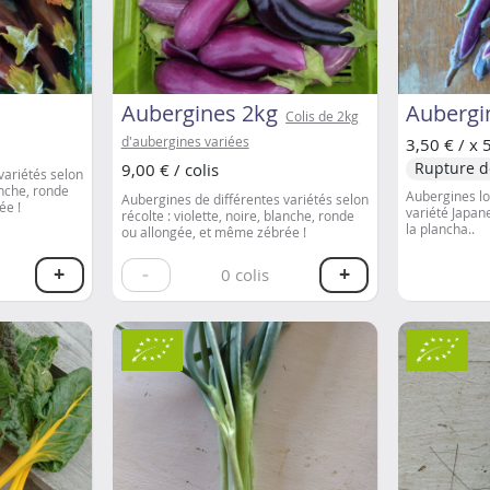
Aubergines 2kg
Aubergi
Colis de 2kg
d'aubergines variées
3,50 € / x 
Rupture d
9,00 € / colis
variétés selon
lanche, ronde
Aubergines lo
Aubergines de différentes variétés selon
ée !
variété Japane
récolte : violette, noire, blanche, ronde
la plancha..
ou allongée, et même zébrée !
+
-
+
0
colis