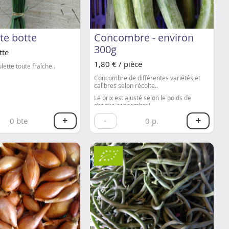
te botte
Concombre - environ
300g
tte
1,80 € / pièce
lette toute fraîche..
Concombre de différentes variétés et
calibres selon récolte..
Le prix est ajusté selon le poids de
chaque concombre!
+
-
+
0
bte
0
p.