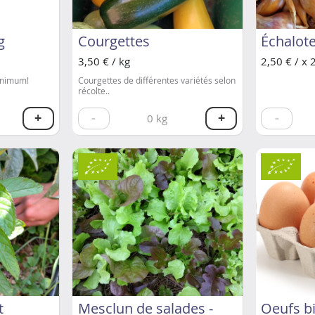
g
Courgettes
Échalot
3,50 € / kg
2,50 € / x 
inimum!
Courgettes de différentes variétés selon
récolte..
+
-
+
-
0
kg
t
Mesclun de salades -
Oeufs bi