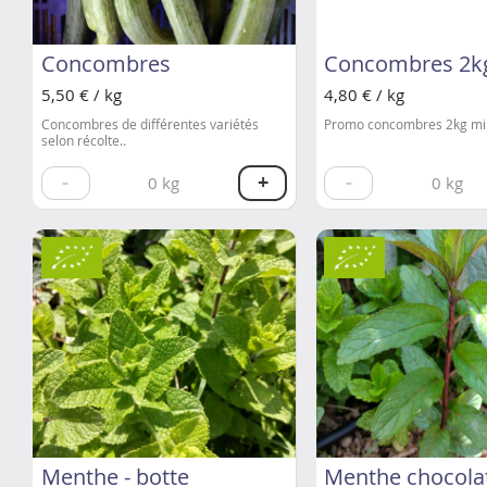
Concombres
Concombres 2k
5,50 € / kg
4,80 € / kg
Concombres de différentes variétés
Promo concombres 2kg m
selon récolte..
-
+
-
0
kg
0
kg
Menthe - botte
Menthe chocola