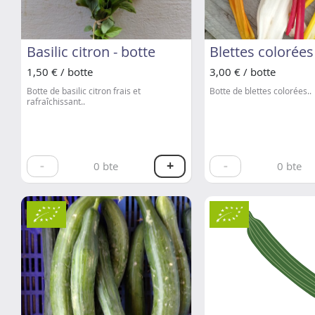
Basilic citron - botte
Blettes colorées
1,50 € / botte
3,00 € / botte
Botte de basilic citron frais et
Botte de blettes colorées..
rafraîchissant..
-
+
-
0
bte
0
bte