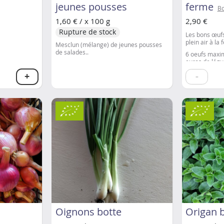
jeunes pousses
ferme
Bo
1,60 € / x 100 g
2,90 €
Rupture de stock
Les bons œufs
plein air à la
Mesclun (mélange) de jeunes pousses
de salades..
6 oeufs maxi
euros de lé
+
-
A partir de 1
commandés, o
Oignons botte
Origan 