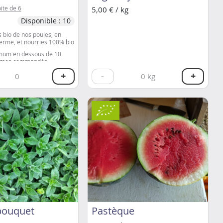
ite de 6
5,00 € / kg
Disponible : 10
 bio de nos poules, en
 ferme, et nourries 100% bio
mum en dessous de 10
gumes commandés.
+
-
+
0 euros de légumes
0
0
kg
eufs à volonté !
bouquet
Pastèque