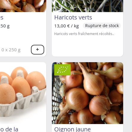
es
Haricots verts
250 g
13,00 € / kg
Rupture de stock
Haricots verts fraîchement récoltés..
+
0
x 250 g
o de la
Oignon jaune