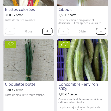
Blettes colorées
Ciboule
3,00 € / botte
2,50 € / botte
Botte de blettes colorées..
Botte de ciboule croquante et
délicieuse... À manger crue ou cuite..
-
+
-
+
0
bte
0
bte
Ciboulette botte
Concombre - environ
300g
1,30 € / botte
1,80 € / pièce
Botte de ciboulette toute fraîche..
Concombre de différentes variétés et
calibres selon récolte..
Le prix est ajusté selon le poids de
chaque concombre!