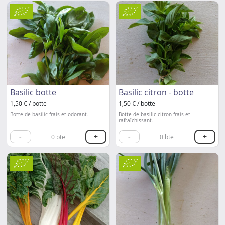
Basilic botte
Basilic citron - botte
1,50 € / botte
1,50 € / botte
Botte de basilic frais et odorant..
Botte de basilic citron frais et
rafraîchissant..
-
+
-
+
0
bte
0
bte