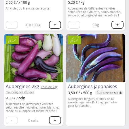
2,00 € / x 100 g
5,20 € / kg
Ail violet ou blanc selon récolte
Aubergines de différentes variétés
selon récolte : violette, noire, blanche,
ronde ou allongée, et même zébrée !
-
+
-
+
0
x 100 g
0
kg
Aubergines 2kg
Aubergines japonaises
Colis de 2kg
d'aubergines variées
3,50 € / x 500 g
Rupture de stock
9,00 € / colis
Aubergines longues et fines de la
variété Japanese Pickling.. parfaites
Aubergines de différentes variétés
pour la plancha..
selon récolte : violette, noire, blanche,
ronde ou allongée, et même zébrée !
-
+
0
colis