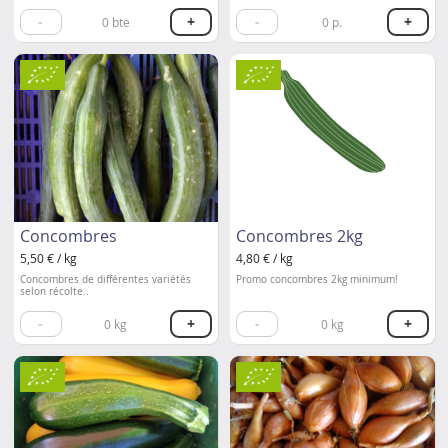
-
+
-
+
0
bte
0
p.
Concombres
Concombres 2kg
5,50 € / kg
4,80 € / kg
Concombres de différentes variétés
Promo concombres 2kg minimum!
selon récolte..
-
+
-
+
0
kg
0
kg