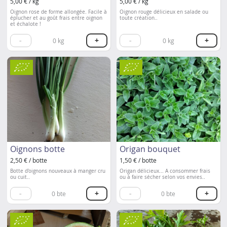
5,00 € / kg
5,00 € / kg
Oignon rose de forme allongée. Facile à
Oignon rouge délicieux en salade ou
éplucher et au goût frais entre oignon
toute création..
et échalote !
-
+
-
+
0
kg
0
kg
Oignons botte
Origan bouquet
2,50 € / botte
1,50 € / botte
Botte d'oignons nouveaux à manger cru
Origan délicieux... A consommer frais
ou cuit..
ou à faire sécher selon vos envies..
-
+
-
+
0
bte
0
bte