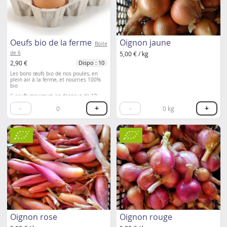
Oeufs bio de la ferme
Oignon jaune
Boite
de 6
5,00 € / kg
2,90 €
Dispo : 10
Les bons œufs bio de nos poules, en
plein air à la ferme, et nourries 100%
bio
6 oeufs maximum en dessous de 10
euros de légumes commandés.
-
+
-
+
0
0
kg
A partir de 10 euros de légumes
commandés, oeufs à volonté !
Oignon rose
Oignon rouge