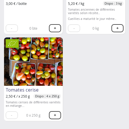
3,00 € / botte
5,20 € / kg
Dispo : 3 kg
Tomates anciennes de différentes
variétés selon récolte..
Cueillies a maturité le jour même..
-
+
-
+
0
bte
0
kg
Tomates cerise
2,50 € / x 250 g
Dispo : 4 x 250 g
Tomates cerises de différentes variétés
en mélange...
-
+
0
x 250 g