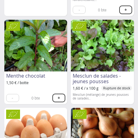
-
+
0
bte
Menthe chocolat
Mesclun de salades -
jeunes pousses
1,50 € / botte
1,60 € / x 100 g
Rupture de stock
Mesclun (mélange) de jeunes pousses
-
+
0
bte
de salades..