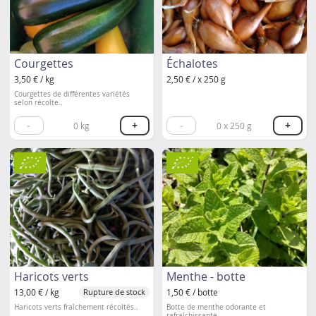
Courgettes
Échalotes
3,50 € / kg
2,50 € / x 250 g
Courgettes de différentes variétés
selon récolte..
-
+
-
+
0
kg
0
x 250 g
Haricots verts
Menthe - botte
13,00 € / kg
1,50 € / botte
Rupture de stock
Haricots verts fraîchement récoltés..
Botte de menthe odorante et
rafraîchissante..