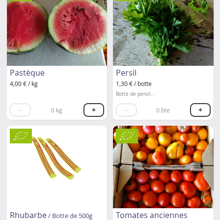
Pastèque
Persil
4,00 € / kg
1,30 € / botte
Botte de persil..
-
+
-
+
0
kg
0
bte
Rhubarbe
Tomates anciennes
/ Botte de 500g