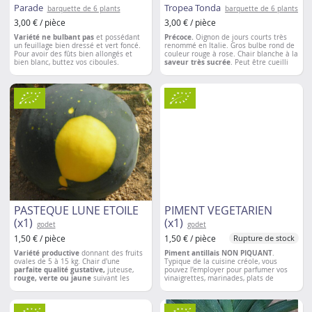
Parade
Tropea Tonda
barquette de 6 plants
barquette de 6 plants
3,00 € / pièce
3,00 € / pièce
Variété ne bulbant pas
et possédant
Précoce.
Oignon de jours courts très
un feuillage bien dressé et vert foncé.
renommé en Italie. Gros bulbe rond de
Pour avoir des fûts bien allongés et
couleur rouge à rose. Chair blanche à la
bien blanc, buttez vos ciboules.
saveur très sucrée
. Peut être cueilli
en cébette.
Se consomme à tous les
stades
de maturité, au fil des envies, et
se conserve de 2 à 3 mois.
PASTEQUE LUNE ETOILE
PIMENT VEGETARIEN
(x1)
(x1)
godet
godet
1,50 € / pièce
1,50 € / pièce
Rupture de stock
Variété productive
donnant des fruits
Piment antillais NON PIQUANT
.
ovales de 5 à 15 kg. Chair d'une
Typique de la cuisine créole, vous
parfaite qualité gustative,
juteuse,
pouvez l’employer pour parfumer vos
rouge, verte ou jaune
suivant les
vinaigrettes, marinades, plats de
fruits. Feuillage tacheté.
Très bonne
poissons, plats de viandes, sauces,
résistance à la sécheresse
.
plats mijotés, soupes, potages, etc.
Espacement entre les plantations
: 1m
Espacement entre les plantations
: 40 à