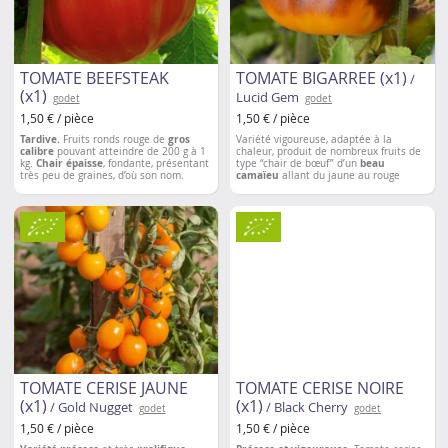
TOMATE BEEFSTEAK
TOMATE BIGARREE (x1)
/
(x1)
Lucid Gem
godet
godet
1,50 € / pièce
1,50 € / pièce
Tardive.
Fruits ronds rouge de
gros
Variété vigoureuse, adaptée à la
calibre
pouvant atteindre de 200 g à 1
chaleur, produit de nombreux fruits de
kg.
Chair épaisse
, fondante, présentant
type “chair de bœuf” d’un
beau
très peu de graines, d’où son nom.
camaïeu
allant du jaune au rouge
Excellente saveur
: extra douce et
teinté d’indigo. Leur chair épaisse offre
parfumée. Variété idéale à farcir ou à
une
saveur douce et fruitée
. Les fruits
servir en tranche.
contiennent
peu de graines
et sont de
très bonne conservation.
Espacement entre les plantations
: 50 à
60 cm
TOMATE CERISE JAUNE
TOMATE CERISE NOIRE
(x1)
(x1)
/ Gold Nugget
/ Black Cherry
godet
godet
1,50 € / pièce
1,50 € / pièce