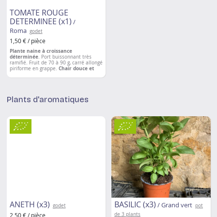
TOMATE ROUGE
DETERMINEE (x1)
/
Roma
godet
1,50 € / pièce
Plante naine à croissance
déterminée
. Port buissonnant très
ramifié. Fruit de 70 à 90 g,
carré allongé
piriforme en grappe.
Chair douce et
ferme
. Adapté au coulis.
Plants d'aromatiques
ANETH (x3)
BASILIC (x3)
/ Grand vert
godet
pot
2,50 € / pièce
de 3 plants