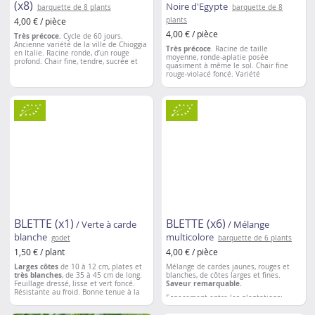
(x8)
Noire d'Egypte
barquette de 8 plants
barquette de 8
4,00 € / pièce
plants
4,00 € / pièce
Très précoce.
Cycle de 60 jours.
Ancienne variété de la ville de Chioggia
Très précoce
.
Racine de taille
en Italie. Racine ronde, d’un rouge
moyenne, ronde-aplatie posée
profond. Chair fine, tendre, sucrée et
quasiment à même le sol. Chair fine
douce alternant des cercles
rouge-violacé foncé. Variété
concentriques rosés et blancs.
savoureuse
(riche en jus) et de texture
Consommation crue ou cuite.
délicieuse (mi-tendre). Conservation
excellente en période hivernale.
Espacement entre les plantations
: 15 à
20 cm
Espacement entre les plantations
: 15-
20cm
BLETTE (x1)
BLETTE (x6)
/ Verte à carde
/ Mélange
blanche
multicolore
godet
barquette de 6 plants
1,50 € / plant
4,00 € / pièce
Larges côtes
de 10 à 12 cm, plates et
Mélange de cardes jaunes, rouges et
très blanches
, de 35 à 45 cm de long.
blanches, de côtes larges et fines.
Feuillage dressé, lisse et vert foncé.
Saveur remarquable.
Résistante au froid. Bonne tenue à la
Espacement entre les plantations
:
montaison.
40cm
Espacement entre les plantations
: