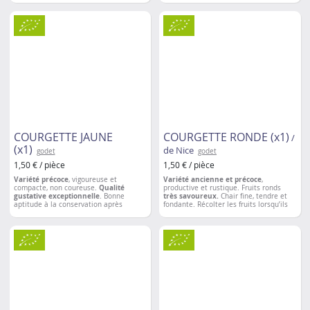
avec une sauce crudité. Conservation: 4
à 6 mois.
Espacement entre les plantations
: 1 à
2m
COURGETTE JAUNE
COURGETTE RONDE (x1)
/
(x1)
de Nice
godet
godet
1,50 € / pièce
1,50 € / pièce
Variété précoce
, vigoureuse et
Variété ancienne et précoce
,
compacte, non coureuse.
Qualité
productive et rustique. Fruits ronds
gustative exceptionnelle
. Bonne
très savoureux.
Chair fine, tendre et
aptitude à la conservation après
fondante. Récolter les fruits lorsqu’ils
récolte.
sont petits, 8 à 9 cm de diamètre (pour
les farcir).
Espacement entre les plantations
: 50 à
60 cm
Espacement entre les plantations
: 50 à
60 cm