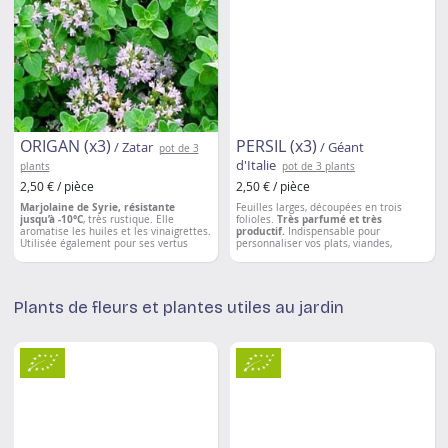
ORIGAN (x3)
PERSIL (x3)
/ Zatar
/ Géant
pot de 3
d'Italie
plants
pot de 3 plants
2,50 € / pièce
2,50 € / pièce
Marjolaine de Syrie, résistante
Feuilles larges, découpées en trois
jusqu’à -10°C
, très rustique. Elle
folioles.
Très parfumé et très
aromatise les huiles et les vinaigrettes.
productif.
Indispensable pour
Utilisée également pour ses vertus
personnaliser vos plats, viandes,
médicinales pour traiter les problèmes
potages, salades.
respiratoires, douleurs musculaires et
articulaires.
Beaucoup plus
aromatique
que la marjolaine
Plants de fleurs et plantes utiles au jardin
européenne.