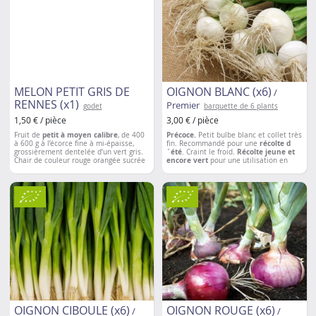
MELON PETIT GRIS DE
OIGNON BLANC (x6)
/
RENNES (x1)
Premier
godet
barquette de 6 plants
1,50 € / pièce
3,00 € / pièce
Fruit de
petit à moyen calibre
, de 400
Précoce.
Petit bulbe blanc et collet très
à 600 g à l’écorce fine à mi-épaisse,
fin. Recommandé pour une
récolte d
grossièrement dentelée d’un vert gris.
´été
. Craint le froid.
Récolte jeune et
Chair de couleur rouge orangée sucrée
encore
vert
pour une utilisation en
et
remarquablement parfumée
.
petits oignons à confire ou pour la
Variété productive, vigoureuse et
vente en bottes.
résistante qui
s’adapte à tout climat
.
Taille nécessaire
afin de stimuler la
fructification.
Espacement entre les plantations
: 60 à
80 cm
OIGNON CIBOULE (x6)
OIGNON ROUGE (x6)
/
/