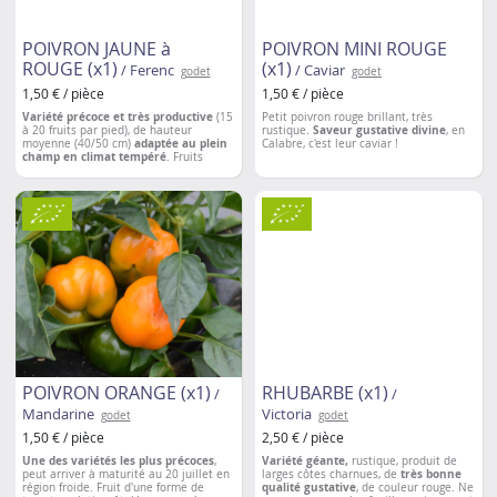
POIVRON JAUNE à
POIVRON MINI ROUGE
ROUGE (x1)
(x1)
/ Ferenc
/ Caviar
godet
godet
1,50 € / pièce
1,50 € / pièce
Variété précoce et très productive
(15
Petit poivron rouge brillant, très
à 20 fruits par pied), de hauteur
rustique.
Saveur gustative divine
, en
moyenne (40/50 cm)
adaptée au plein
Calabre, c'est leur caviar !
champ en climat tempéré
. Fruits
coniques à bouts pointus à 2 à 3 loges,
de 30 grammes et 12 cm de long en
moyenne de couleur jaune clair
passant au rouge à maturité.
Espacement entre les plantations
: 40 à
50 cm
POIVRON ORANGE (x1)
RHUBARBE (x1)
/
/
Mandarine
Victoria
godet
godet
1,50 € / pièce
2,50 € / pièce
Une des variétés les plus précoces
,
Variété géante,
rustique, produit de
peut arriver à maturité au 20 juillet en
larges côtes charnues, de
très bonne
région froide. Fruit d'une forme de
qualité gustative
, de couleur rouge. Ne