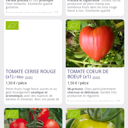
Variété précoce
et très
prolifique
.
Précoce et vigoureuse
. Tomate cerise
Chair fondante. Excellente qualité
productive de plein champ aux
gustative.
nombreux fruits dans les tons rouge
foncé à noir. Excellente qualité
Espacement entre les plantations
: 50
gustative, saveur
particulièrement
à 60 cm
sucrée
.
Espacement entre les plantations
: 50 à
60 cm
TOMATE CERISE ROUGE
TOMATE COEUR DE
(x1)
BOEUF (x1)
/ Rési
godet
godet
1,50 € / pièce
1,50 € / pièce
Petits fruits rouge foncé, sucrés et au
Mi-précoce.
Chair particulièrement
goût étrangement
exotique et
charnue et délicieuse
. Variété très
aromatique
, avec des nuances de
productive et régulière.
banane et d'ananas. Avec son poids de
Espacement entre les plantations
: 50
fruit de 20 g, Rési est particulièrement
à 60 cm
adaptée à la consommation en salade
ou en snacking. Bonne
résistance au
mildiou.