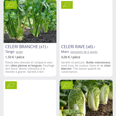
40cm
CELERI BRANCHE (x1)
CELERI RAVE (x6)
/
/
Tango
Mars
godet
barquette de 6 plants
1,50 € / pièce
4,00 € / pièce
Plante bien dressée et compacte avec
Variété mi-précoce.
Bulbe volumineux
,
des
côtes pleines et longues
. Feuillage
rond, lisse, de couleur claire et de
chair
vert foncé. Bonne tolérance à la
blanche
. Très bonne qualité de
montée à graine. Variété à fort
conservation.
rendement pour des
récoltes
Espacement entre le
s plantations
: 30
d’automne
. Bonne tenue au froid.
cm
Espacement entre les plantations
: 30
cm