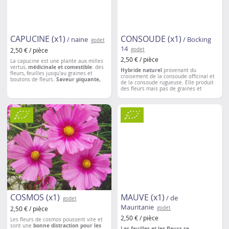
CAPUCINE (x1)
CONSOUDE (x1)
/ naine
/ Bocking
godet
14
2,50 € / pièce
godet
2,50 € / pièce
La capucine est une plante aux milles
vertus,
médicinale et comestible
: des
Hybride naturel
provenant du
fleurs, feuilles jusqu'au graines et
croisement de la consoude officinal et
boutons de fleurs.
Saveur piquante,
de la consoude rugueuse. Elle produit
proche du radis noir ou de la roquette.
des fleurs mais pas de graines et
Les capucines attirent les pucerons et
n'envahira donc pas votre jardin
.
les piérides du chou (chenilles). Elles
C'est la consoude
la plus riche en
peuvent ainsi servir de
pièges naturels
éléments nutritifs
, idéale pour réaliser
pour
protéger vos légumes.
des
purins riches en potasse
favorisant la floraison et la
fructification.
COSMOS (x1)
MAUVE (x1)
/ de
godet
Mauritanie
2,50 € / pièce
godet
2,50 € / pièce
Les fleurs de cosmos poussent vite et
sont une
bonne distraction pour les
Les feuilles et les fleurs se