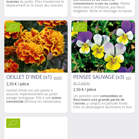
insectes
du jardin. Elles troubleront le
consomment crues ou cuites
. Plante
déplacement et la vision des insectes
médicinale et d'infusion, aux fleurs
indésirables. Les cosmos peuvent aussi
élégantes. Riche en mucilage, la mauve
servir d’ombrage léger et ont la faculté
est un
réservoir de protéines, de sels
d’améliorer la terre du jardin.
Leurs
minéraux, de vitamines
(A ,B1, B2 et
racines affinent et travaillent la
C). Au jardins, les
insectes
terre
. Idéal pour des terres tassées ou
pollinisateurs
y trouve refuge.
compactes et en
association
avec les
choux (elles font fuir la piéride) et les
tomates.
OEILLET D'INDE (x1)
PENSEE SAUVAGE (x3)
godet
pot
2,50 € / pièce
de 3 plants
2,50 € / pièce
L’oeillet d’Inde est une plante à
associer impérativement au jardin
Les pensées sont
comestibles et
potager biologique. Elle a une
action
fleurissent une grande partie de
nématicide
(élimine les nématodes),
l'année
, y compris en période froide.
ainsi qu'une
action insectifuge
sur de
Elles se développent facilement et font
nombreux insectes (effet répulsif).
un
bon couvre-sol.
Plantez les entre vos rangs de tomate,
d’aubergine ou de poivron.