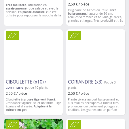
2,50 € / pièce
Très mellifère.
Utilisation en
assaisonnement
de salade et avec le
Originaire de Gênes en Italie.
Port
poisson. En
plante associée
, elle est
buissonnant
, hauteur de 50 cm.
utilisée pour repousser la mouche de la
Feuilles vert foncé et brillant, gaufrées,
carotte, les pucerons, les araignées
grandes et larges. Très productif et très
rouges et les teignes du poireau. Ses
parfumé.
Récolte en coupant les têtes
graines sont riches en huiles
au fur et à mesure.
essentielles. De tout temps elle est
une plante potagère et médicinale.
CIBOULETTE (x10)
CORIANDRE (x3)
/
Pot de 3
commune
pot de 10 plants
plants
2,50 € / pièce
2,50 € / pièce
Ciboulette à
grosse tige vert foncé
.
Plante vivace au port buissonnant et
Croissance vigoureuse et uniforme. Tige
aux feuilles découpées à l'odeur très
épaisse et dressée.
Adaptée à la
prononcée qui parfument potages et
culture en pot.
crudités. Les graines ont un parfum
épicé et agrémentent les viandes,
poissons, sauces et liqueurs.