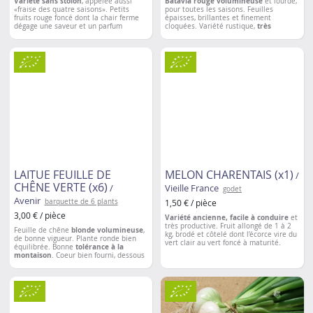
Variété sans stolon
, appelée aussi
Batavia rouge volumineuse
et lourde,
«fraise des quatre saisons». Petits
pour toutes les saisons. Feuilles
fruits rouge foncé dont la chair ferme
épaisses, brillantes et finement
dégage une saveur et un parfum
cloquées. Variété rustique,
très
authentique de
fraises des bois
.
adaptée
à la chaleur
, très lente à
Variété remontante offrant une
récolte
monter en graines, peu sensible au tip-
de juin à octobre
. Facile à cultiver.
burn.
Produit
dès la première année
.
Espacement entre les plantations
: 30
Espacement entre les plantations
: 30 à
cm
40 cm
LAITUE FEUILLE DE
MELON CHARENTAIS (x1)
/
CHÊNE VERTE (x6)
/
Vieille France
godet
Avenir
barquette de 6 plants
1,50 € / pièce
3,00 € / pièce
Variété ancienne, facile à conduire
et
très productive. Fruit allongé de 1 à 2
Feuille de chêne
blonde volumineuse
,
kg, brodé et côtelé dont l’écorce vire du
de bonne vigueur. Plante ronde bien
vert clair au vert foncé à maturité.
équilibrée. Bonne
tolérance à la
Chair orange, parfumée et très sucrée.
montaison
. Coeur bien fourni, dessous
Ne nécessite pas de taille
. Bonne
fermé.
nouaison en conditions froides.
Espacement entre les plantations
: 30
Espacement entre les plantations
: 60 à
cm
80 cm