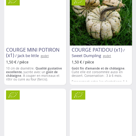
COURGE MINI POTIRON
COURGE PATIDOU (x1)
/
(x1)
/ Jack be little
Sweet Dumpling
godet
godet
1,50 € / pièce
1,50 € / pièce
10 cm de diamètre.
Qualité gustative
Goût fin d’amande et de châtaigne
.
excellente
, sucrée avec un
goût de
Cuite elle est consommée aussi en
châtaigne
. À couper en morceaux et
dessert. Conservation : 3 à 6 mois.
rôtir ou cuire au four (farcis).
Espacement entre les plantations
: 1 à
Conservation : 5 à 8 mois.
2m
Espacement entre les plantations
: 1 à
2m