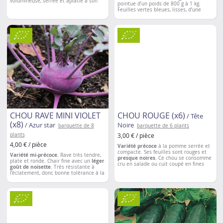
volumineuse, serrée et aplatie à son
pointue d’un poids de 800 g à 1 kg.
sommet. Feuillage cloqué d'un vert
Feuilles vertes bleues, lisses, d’une
lumineux.
douce saveur. Peu sensible à la montée
à graines.
Espacement entre les plantations
: 60
cm
Espacement entre les plantations
: 50
cm
CHOU RAVE MINI VIOLET
CHOU ROUGE (x6)
/ Tête
(x8)
/ Azur star
Noire
barquette de 8
barquette de 6 plants
plants
3,00 € / pièce
4,00 € / pièce
Variété précoce
à la pomme serrée et
compacte. Ses feuilles sont rouges et
Variété mi-précoce.
Rave très tendre,
presque noires
. Ce chou se consomme
plate et ronde. Chair fine avec un
léger
cru en salade ou cuit coupé en fines
goût de noisette
. Très résistante à
lamelles, en pot-au-feu ou en soupe.
l’éclatement, donc bonne tolérance à la
montée à graines. Une merveille pour
Espacement entre les plantations
: 50 à
toute les saisons !
60 cm
Espacement entre les plantations
: 20
cm