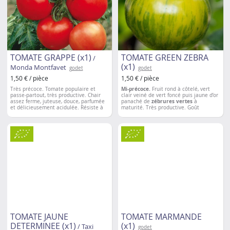
TOMATE GRAPPE (x1)
TOMATE GREEN ZEBRA
/
(x1)
Monda Montfavet
godet
godet
1,50 € / pièce
1,50 € / pièce
Très précoce. Tomate populaire et
Mi-précoce.
Fruit rond à côtelé, vert
passe-partout, très productive. Chair
clair veiné de vert foncé puis jaune d’or
assez ferme, juteuse, douce, parfumée
panaché de
zébrures vertes
à
et délicieusement acidulée. Résiste à
maturité. Très productive. Goût
l’éclatement.
exceptionnel,
légèrement acidulé
.
Espacement entre les plantations
: 50
à 60 cm
TOMATE JAUNE
TOMATE MARMANDE
DETERMINEE (x1)
(x1)
/ Taxi
godet