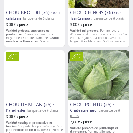
CHOU BROCOLI (x6)
CHOU CHINOIS (x6)
/ Vert
/ Pe
calabrais
Tsaï Granaat
barquette de 6 plants
barquette de 6 plants
3,00 € / pièce
3,00 € / pièce
Variété précoce, ancienne et
Variété mi-précoce
. Pomme ovale
productive
. Pomme de couleur vert
dépourvue de tronc. Feuille vert foncé à
moyen de 15 cm de diamètre.
Grand
vert clair gaufrée à ondulée avec de
nombre de fleurettes
. Grains
larges côtes blanches. Goût savoureux
moyennement serrés. Récolte étalée
juteux et sucré
. Apte à la congélation.
(cycle de 60 à 80 jours).
Espacements entre les plantations
: 40
Espacement entre les plantations
: 50 à
à 50 cm
60 cm
CHOU DE MILAN (x6)
CHOU POINTU (x6)
/
/
Paradiesler
Chateaurenard
barquette de 6 plants
barquette de 6
3,00 € / pièce
plants
3,00 € / pièce
Variété rustique, productive et
tardive
. Supporte les premières gelées
Variété précoce de printemps et
pour
récolte de fin d'automne
. Pomme
d’automne
. Pomme allongée et