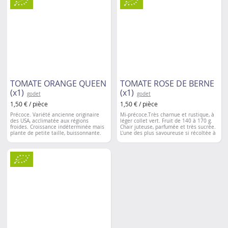
60 cm
Espacement entre les plantations:
50 à
60 cm
TOMATE ORANGE QUEEN
TOMATE ROSE DE BERNE
(x1)
(x1)
godet
godet
1,50 € / pièce
1,50 € / pièce
Précoce. Variété ancienne originaire
Mi-précoce.Très charnue et rustique, à
des USA, acclimatée aux régions
léger collet vert. Fruit de 140 à 170 g.
froides. Croissance indéterminée mais
Chair juteuse, parfumée et très sucrée.
plante de petite taille, buissonnante.
L'une des plus savoureuse si récoltée à
Fruits de couleur orange vif de type
maturité. Se fendille aisément.
chair de boeuf sensiblement côtelés.
Chair dense à la saveur douce, très
juteuse et fruitée. Peut être cultivée en
pot sur les balcons et terrasses.