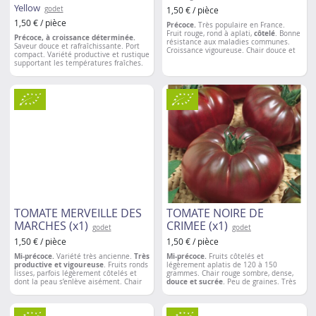
Yellow
godet
1,50 € / pièce
1,50 € / pièce
Précoce.
Très populaire en France.
Fruit rouge, rond à aplati,
côtelé
. Bonne
Précoce, à croissance déterminée.
résistance aux maladies communes.
Saveur douce et rafraîchissante. Port
Croissance vigoureuse. Chair douce et
compact. Variété productive et rustique
savoureuse. Fructification même à
supportant les températures fraîches.
basses températures
.
Apte à la culture en pot
.
Espacement entre les plantations
: 50 à
60 cm
TOMATE MERVEILLE DES
TOMATE NOIRE DE
MARCHES (x1)
CRIMEE (x1)
godet
godet
1,50 € / pièce
1,50 € / pièce
Mi-précoce.
Variété très ancienne.
Très
Mi-précoce.
Fruits côtelés et
productive et vigoureuse
. Fruits ronds
légèrement aplatis de 120 à 150
lisses, parfois légèrement côtelés et
grammes. Chair rouge sombre, dense,
dont la peau s’enlève aisément. Chair
douce et sucrée
. Peu de graines. Très
de couleur rouge et parfumée,
bonne
résistance à la sécheresse
et
contenant
peu de graines
. Bonne
très bonne productivité.
conservation. Bonne résistance aux
Espacement entre les plantations:
50 à
maladies et au fendillement.