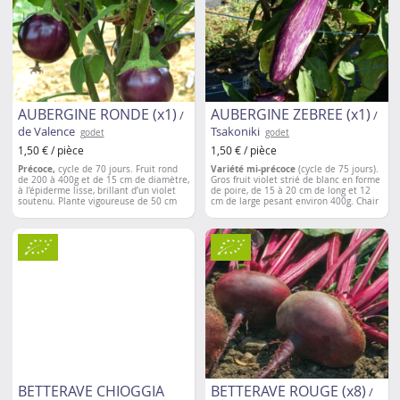
70 cm
AUBERGINE RONDE (x1)
AUBERGINE ZEBREE (x1)
/
/
de Valence
Tsakoniki
godet
godet
1,50 € / pièce
1,50 € / pièce
Précoce,
cycle de 70 jours. Fruit rond
Variété mi-précoce
(cycle de 75 jours).
de 200 à 400g et de 15 cm de diamètre,
Gros fruit violet strié de blanc en forme
à l’épiderme lisse, brillant d’un violet
de poire, de 15 à 20 cm de long et 12
soutenu. Plante vigoureuse de 50 cm
cm de large pesant environ 400g. Chair
avec en moyenne 10 fruits par pied.
blanche et très goûteuse sans
Variété rustique et résistante aux
amertume. Variété ancienne originaire
maladies.
de Grèce.
(cycle de 75 jours
Espacement entre les plantations: 50
Espacement entre les plantations
: 50 à
cm
70 cm
BETTERAVE CHIOGGIA
BETTERAVE ROUGE (x8)
/