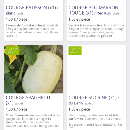
COURGE PATISSON (x1)
COURGE POTIMARRON
/
ROUGE (x1)
Blanc
/ Red Kuri
godet
godet
1,50 € / pièce
1,50 € / pièce
Saveur de fond d’artichaut
. Poids de
Variété très productive.
Fruits de 1,5 à
150 g à 1 kg (dépend de la date de
3 kg, en forme de figue de couleur rouge
récolte : immature ou mature). Bonne
orangé. Chair jaune foncé, sucré,
rusticité.
d'excellente qualité au
goût de
châtaigne
. Conservation: 3-4 mois
Espacement entre les plantations
: 1 à
2m
Espacement entre les plantations
: 1 à
2m
COURGE SPAGHETTI
COURGE SUCRINE (x1)
/
(x1)
du Berry
godet
godet
1,50 € / pièce
1,50 € / pièce
Chair filamenteuse
ressemblant à des
Chair orange, tendre,
sucrée et très
spaghettis. Fruit de 2 à 4 kg
très
parfumée
. Conservation : 4 à 7 mois.
savoureux
. Peut se consommer
Espacement entre les plantations
: 1 à
chaude avec une sauce bolognaise (et
2m
autres sauces à spaghettis) ou froide