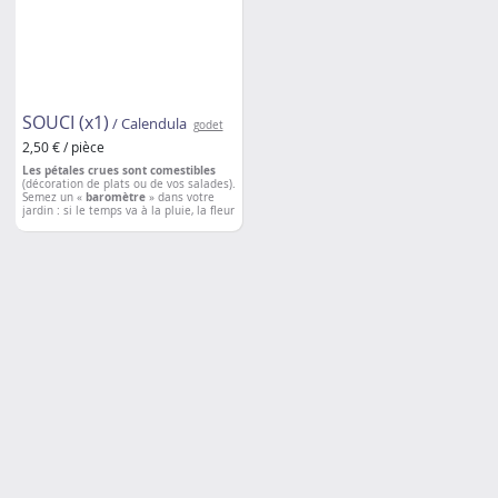
SOUCI (x1)
/ Calendula
godet
2,50 € / pièce
Les pétales crues sont comestibles
(décoration de plats ou de vos salades).
Semez un «
baromètre
» dans votre
jardin : si le temps va à la pluie, la fleur
se fermera / si le temps s’annonce
radieux, la fleur sera épanouie. Aussi
appelé Calendula, il posséderait de
nombreuses
vertus médicinales et
cosmétiques
(lutte contre les
champignons, les bactéries…). Plantés
entre vos rangs de poireaux, ils
éloigneront les vers et/ou chenilles. De
même entre vos pieds de tomates, le
souci repoussera les vers de la tomate.