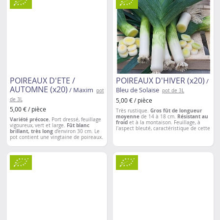
à 1,50m
50 cm
POIREAUX D'ETE /
POIREAUX D'HIVER (x20)
/
AUTOMNE (x20)
/ Maxim
Bleu de Solaise
pot
pot de 3L
de 3L
5,00 € / pièce
5,00 € / pièce
Très rustique.
Gros fût de longueur
moyenne
de 14 à 18 cm.
Résistant au
Variété précoce.
Port dressé, feuillage
froid
et à la montaison. Feuillage, à
vigoureux, vert et large.
Fût blanc
l'aspect bleuté, caractéristique de cette
brillant, très long
d’environ 30 cm. Le
variété. Le pot contient une vingtaine
pot contient une vingtaine de poireaux.
de poireaux.
Espacement entre les plantations
: 15 à
Espacement entre les plantations
: 15 à
20 cm
20 cm