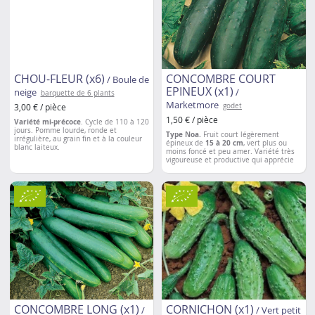
CHOU-FLEUR (x6)
CONCOMBRE COURT
/ Boule de
EPINEUX (x1)
neige
/
barquette de 6 plants
Marketmore
3,00 € / pièce
godet
1,50 € / pièce
Variété mi-précoce
. Cycle de 110 à 120
jours. Pomme lourde, ronde et
Type Noa.
Fruit court légèrement
irrégulière, au grain fin et à la couleur
épineux de
15 à 20 cm
, vert plus ou
blanc laiteux.
moins foncé et peu amer. Variété très
vigoureuse et productive qui apprécie
chaleur et arrosages réguliers.
Espacement entre les plantations
: 40 à
Espacement entre les plantations
: 50 à
50 cm
60 cm
CONCOMBRE LONG (x1)
CORNICHON (x1)
/
/ Vert petit