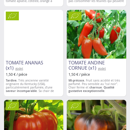
tomate aplatie, côtelée, orange à
pas consommer les feuilles qui peuvent
maturité. Chair épaisse et sucrée d'une
être toxiques.
très bonne saveur
.
Espacement entre les plantations:
40 à
50 cm
TOMATE ANANAS
TOMATE ANDINE
(x1)
CORNUE (x1)
godet
godet
1,50 € / pièce
1,50 € / pièce
Tardive.
Très ancienne variété
Mi-précoce.
Fruit sans acidité et très
originaire du Kentucky (USA),
parfumé. Peu sensible au "cul noir".
particulièrement parfumée, d’une
Chair ferme et
charnue
.
Qualité
saveur incomparable
. Sa chair de
gustative exceptionnelle
.
couleur jaune à orange est ferme,
Espacement entre les plantations:
50 à
dense, juteuse, sucrée et ressemble à
60 cm
une tranche d’ananas. Fruits de 250 à
400 g pouvant atteindre 1 kg.
Espacement entre les plantations:
50 à
60 cm