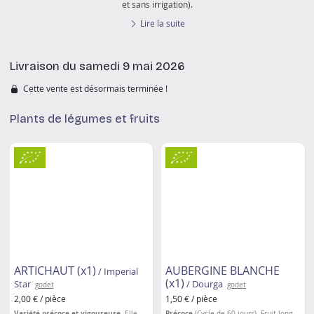
et sans irrigation).
Lire la suite
Livraison du samedi 9 mai 2026
Cette vente est désormais terminée !
Plants de légumes et fruits
ARTICHAUT (x1)
AUBERGINE BLANCHE
/ Imperial
(x1)
Star
/ Dourga
godet
godet
2,00 € / pièce
1,50 € / pièce
Variété précoce et vigoureuse
. Elle
Précoce
(Cycle de 60 jours). Fruit long