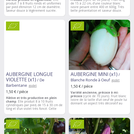
produit 7 à 8 fruits ronds et uniformes
de 15 à 22 cm, d’une couleur blanc
par pied d'environ 12 cm de diamètre.
ivoire pesant entre 400 et 600g. Très
Saveur douce à légèrement sucrée.
belle présentation et saveur douce.
Variété rustique très productive.
Espacement entre les plantations
:
80cm
Espacement entre les plantations
: 50 à
70cm
AUBERGINE LONGUE
AUBERGINE MINI (x1)
/
VIOLETTE (x1)
/ De
Blanche Ronde à Oeuf
godet
Barbentane
godet
1,50 € / pièce
1,50 € / pièce
Variété ancienne, précoce à mi-
précoce
(cycle de 70 jours). Fruit blanc
Hâtive et très productive en plein
ivoire de la taille d’un oeuf de poule lui
champ
. Elle produit 8 à 10 fruits
donnant un aspect très décoratif au
cylindriques par pied, de 15 à 30 cm de
goût de champignon, légèrement épicé.
long et d'un violet très foncé. Cette
Longueur d’environ 7 cm et d’un poids
variété mûrit particulièrement bien
moyen de 100g. A récolter jeune,
dans les régions où la chaleur n'est pas
s’utilise comme une aubergine
intense. A consommer farcies, en
traditionnelle. Variété
adaptée aussi à
gratins, en beignets et ratatouille.
la culture en pot.
Espacement entre les plantations
: 50 à
Espacement entre les plants:
50 cm à
70 cm