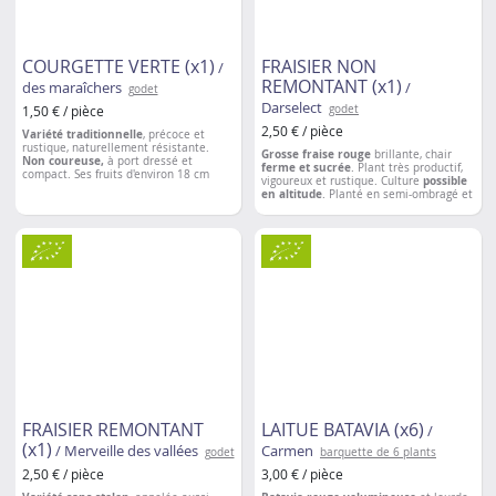
COURGETTE VERTE (x1)
FRAISIER NON
/
REMONTANT (x1)
des maraîchers
/
godet
Darselect
1,50 € / pièce
godet
2,50 € / pièce
Variété traditionnelle
, précoce et
rustique, naturellement résistante.
Grosse fraise rouge
brillante, chair
Non coureuse,
à port dressé et
ferme et sucrée
. Plant très productif,
compact. Ses fruits d'environ 18 cm
vigoureux et rustique. Culture
possible
sont en forme de massue de couleur
en altitude
. Planté en semi-ombragé et
verte striée de blanc crème.
sur tous types de sols.
Espacement entre les plantations
: 50 à
Espacement entre les plantations
: 30 à
60 cm
40 cm
FRAISIER REMONTANT
LAITUE BATAVIA (x6)
/
(x1)
/ Merveille des vallées
Carmen
godet
barquette de 6 plants
2,50 € / pièce
3,00 € / pièce