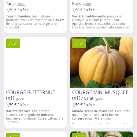
Tanja
Paris
godet
godet
1,50 € / pièce
1,50 € / pièce
Type hollandais
, très rustique,
Variété traditionnelle
, précoce et
productif, fruit vert foncé de
30 à 35 cm
rustique. A cueillir jeunes. Chair
de long, sans amertume, digeste et
épaisse, ferme, croquante, de saveur
croquant.
très fine. Bonne productivité étalée sur
une
longue période.
Très adaptée à la
Espacement entre les plantations
: 50
mise en bocaux au vinaigre.
cm
Espacement entre les plantations
: 40 à
50 cm
COURGE BUTTERNUT
COURGE MINI MUSQUEE
(x1)
(x1)
/ Carat
godet
godet
1,50 € / pièce
1,50 € / pièce
Variété précoce
. Chair dense,
Mini-Muscade de Provence
. Excellente
savoureuse au
goût de noisette
,
qualité gustative et
très bonne
beurrée et fondante. Conservation: 6 à
conservation
: 6 à 8 mois.
12 mois
Espacement entre les plantations
: 1 à
Espacement entre les plantations
: 1 à
2m
2m