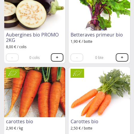
Aubergines bio PROMO
Betteraves primeur bio
2KG
1,90 € / botte
8,00 € / colis
-
+
-
+
0
colis
0
bte
carottes bio
Carottes bio
2,90 € / kg
2,50 € / botte