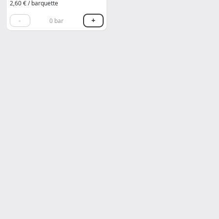
2,60 € / barquette
-
+
0
bar