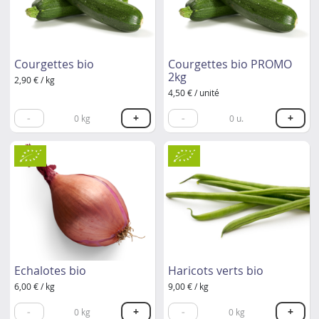
Courgettes bio
Courgettes bio PROMO
2kg
2,90 € / kg
4,50 € / unité
-
+
-
+
0
kg
0
u.
Echalotes bio
Haricots verts bio
6,00 € / kg
9,00 € / kg
-
+
-
+
0
kg
0
kg