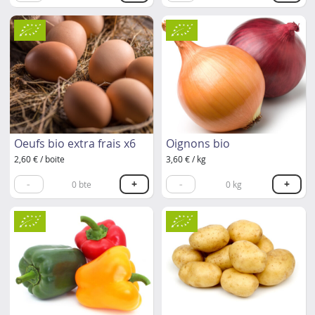
Oeufs bio extra frais x6
Oignons bio
2,60 € / boite
3,60 € / kg
-
+
-
+
0
bte
0
kg