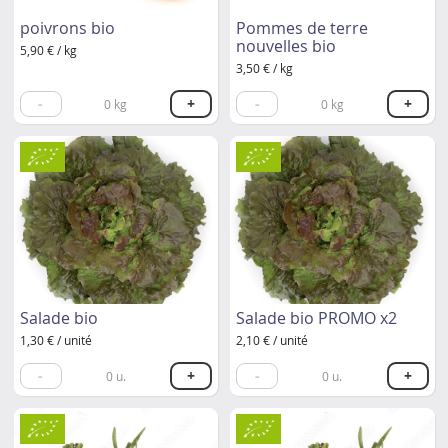
poivrons bio
Pommes de terre
nouvelles bio
5,90 € / kg
3,50 € / kg
-
+
-
+
0
kg
0
kg
Salade bio
Salade bio PROMO x2
1,30 € / unité
2,10 € / unité
-
+
-
+
0
u.
0
u.