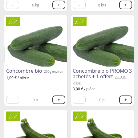
-
+
-
+
0
kg
0
bte
Concombre bio
Concombre bio PROMO 3
200g environ
achetés + 1 offert
1,00 € / pièce
200g la
pièce
3,00 € / pièce
-
+
-
+
0
p.
0
p.