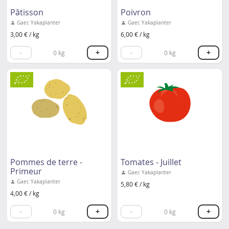
Pâtisson
Poivron
Gaec Yakaplanter
Gaec Yakaplanter
3,00 € / kg
6,00 € / kg
-
+
-
+
0
kg
0
kg
Pommes de terre -
Tomates - Juillet
Primeur
Gaec Yakaplanter
Gaec Yakaplanter
5,80 € / kg
4,00 € / kg
-
+
-
+
0
kg
0
kg