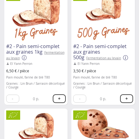
#2 - Pain semi-complet
#2 - Pain semi-complet
aux graines 1kg
aux graines
Fermentation
500g
au levain
Fermentation au levain
EI Yann Perron
EI Yann Perron
6,50 € / pièce
3,50 € / pièce
Pain moulé, farine de blé T80
Pain moulé, farine de blé T80
Graines : Lin Brun / Sarrasin décortiqué
Graines : Lin Brun / Sarrasin décortiqué
/ Courge
/ Courge
-
+
-
+
0
p.
0
p.