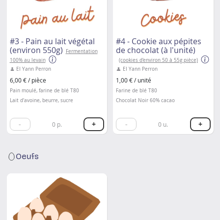
#3 - Pain au lait végétal
#4 - Cookie aux pépites
(environ 550g)
de chocolat (à l'unité)
Fermentation
100% au levain
(cookies d'environ 50 à 55g pièce)
EI Yann Perron
EI Yann Perron
6,00 € / pièce
1,00 € / unité
Pain moulé, farine de blé T80
Farine de blé T80
Lait d'avoine, beurre, sucre
Chocolat Noir 60% cacao
-
+
-
+
0
p.
0
u.
Oeufs