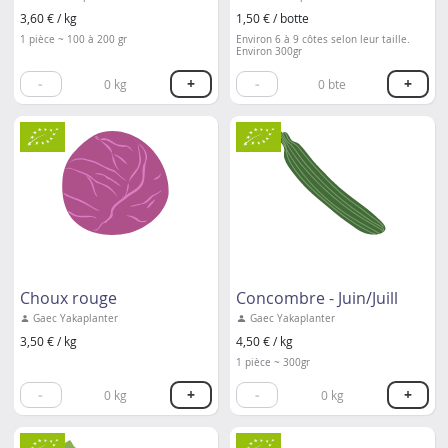
3,60 € / kg
1,50 € / botte
1 pièce ~ 100 à 200 gr
Environ 6 à 9 côtes selon leur taille.
Environ 300gr
-
+
-
+
0
kg
0
bte
Choux rouge
Concombre - Juin/Juill
Gaec Yakaplanter
Gaec Yakaplanter
3,50 € / kg
4,50 € / kg
1 pièce ~ 300gr
-
+
-
+
0
kg
0
kg