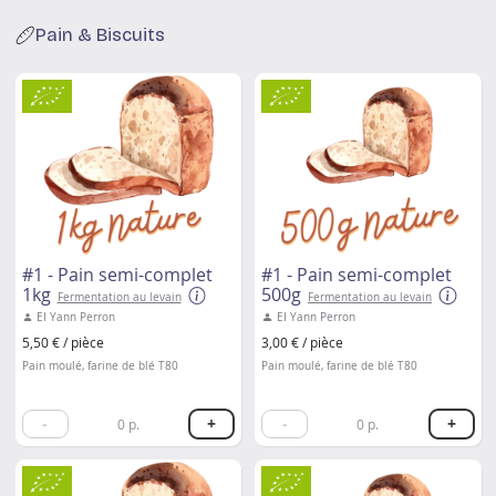
Pain & Biscuits
#1 - Pain semi-complet
#1 - Pain semi-complet
1kg
500g
Fermentation au levain
Fermentation au levain
EI Yann Perron
EI Yann Perron
5,50 € / pièce
3,00 € / pièce
Pain moulé, farine de blé T80
Pain moulé, farine de blé T80
-
+
-
+
0
p.
0
p.