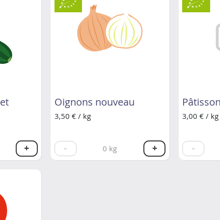
let
Oignons nouveau
Pâtisso
3,50 € / kg
3,00 € / kg
+
-
+
-
0
kg