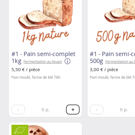
#1 - Pain semi-complet
#1 - Pain semi-
1kg
500g
Fermentation au levain
Fermentation au 
5,50 € / pièce
3,00 € / pièce
Pain moulé, farine de blé T80
Pain moulé, farine de blé 
-
+
-
0
p.
0
p.