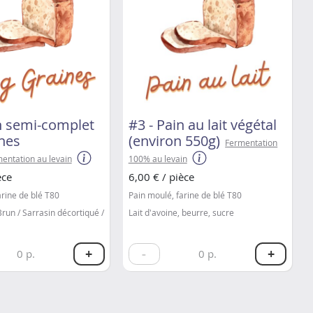
in semi-complet
#3 - Pain au lait végétal
ines
(environ 550g)
Fermentation
entation au levain
100% au levain
èce
6,00 € / pièce
arine de blé T80
Pain moulé, farine de blé T80
Brun / Sarrasin décortiqué /
Lait d'avoine, beurre, sucre
+
-
+
0
p.
0
p.