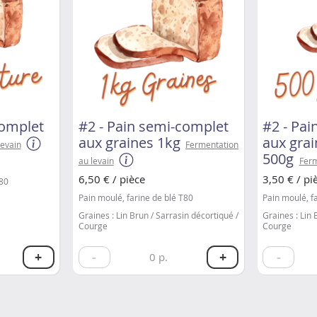
complet
#2 - Pain semi-complet
#2 - Pa
aux graines 1kg
aux gra
levain
Fermentation
500g
au levain
Ferm
6,50 € / pièce
3,50 € / pi
T80
Pain moulé, farine de blé T80
Pain moulé, f
Graines : Lin Brun / Sarrasin décortiqué /
Graines : Lin 
Courge
Courge
+
-
+
-
0
p.