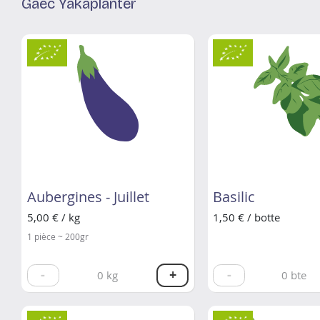
Gaec Yakaplanter
Aubergines - Juillet
Basilic
5,00 € / kg
1,50 € / botte
1 pièce ~ 200gr
-
+
-
0
kg
0
bte