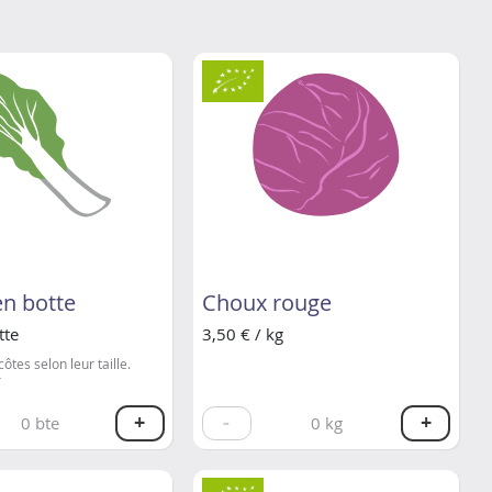
en botte
Choux rouge
tte
3,50 € / kg
côtes selon leur taille.
r
+
-
+
0
bte
0
kg