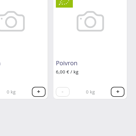
n
Poivron
6,00 € / kg
+
-
+
0
kg
0
kg