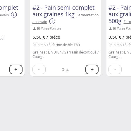
complet
#2 - Pain semi-complet
#2 - Pa
aux graines 1kg
aux gra
levain
Fermentation
500g
au levain
Ferm
EI Yann Perron
EI Yann Pe
6,50 € / pièce
3,50 € / pi
T80
Pain moulé, farine de blé T80
Pain moulé, f
Graines : Lin Brun / Sarrasin décortiqué /
Graines : Lin 
Courge
Courge
+
-
+
-
0
p.