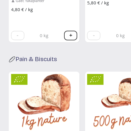
Gaec Yakaplanter
5,80 € / kg
4,80 € / kg
-
+
-
0
kg
0
kg
Pain & Biscuits