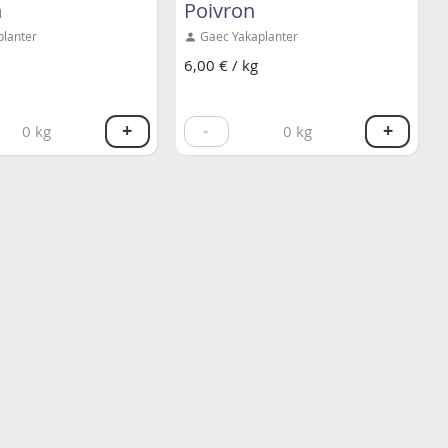
n
Poivron
lanter
Gaec Yakaplanter
6,00 € / kg
+
-
+
0
kg
0
kg