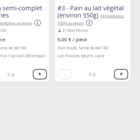
in semi-complet
#3 - Pain au lait végétal
ines
(environ 550g)
Fermentation
entation au levain
100% au levain
rron
EI Yann Perron
èce
6,00 € / pièce
arine de blé T80
Pain moulé, farine de blé T80
Brun / Sarrasin décortiqué /
Lait d'avoine, beurre, sucre
+
-
+
0
p.
0
p.