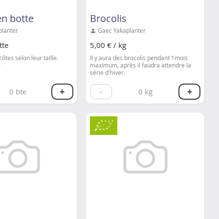
en botte
Brocolis
lanter
Gaec Yakaplanter
tte
5,00 € / kg
côtes selon leur taille.
Il y aura des brocolis pendant 1mois
r
maximum, après il faudra attendre la
série d'hiver.
+
-
+
0
bte
0
kg