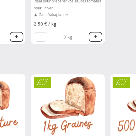
idéal pour préparer vos sauces tomates
pour l'hiver !
Gaec Yakaplanter
2,50 € / kg
+
-
+
0
kg