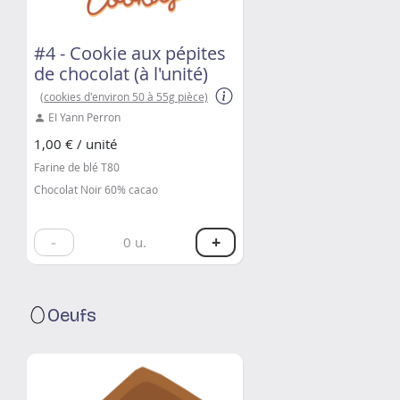
#4 - Cookie aux pépites
de chocolat (à l'unité)
(cookies d'environ 50 à 55g pièce)
EI Yann Perron
1,00 € / unité
Farine de blé T80
Chocolat Noir 60% cacao
-
+
0
u.
Oeufs