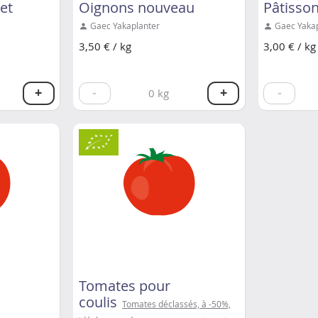
let
Oignons nouveau
Pâtisso
Gaec Yakaplanter
Gaec Yakap
3,50 € / kg
3,00 € / kg
+
-
+
-
0
kg
Tomates pour
coulis
Tomates déclassés, à -50%,