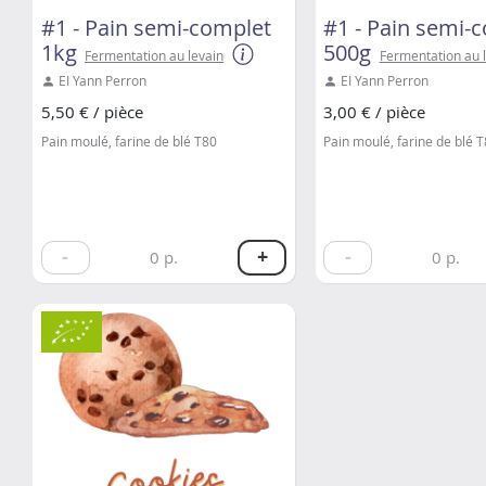
#1 - Pain semi-complet
#1 - Pain semi-
1kg
500g
Fermentation au levain
Fermentation au 
EI Yann Perron
EI Yann Perron
5,50 € / pièce
3,00 € / pièce
Pain moulé, farine de blé T80
Pain moulé, farine de blé 
-
+
-
0
p.
0
p.