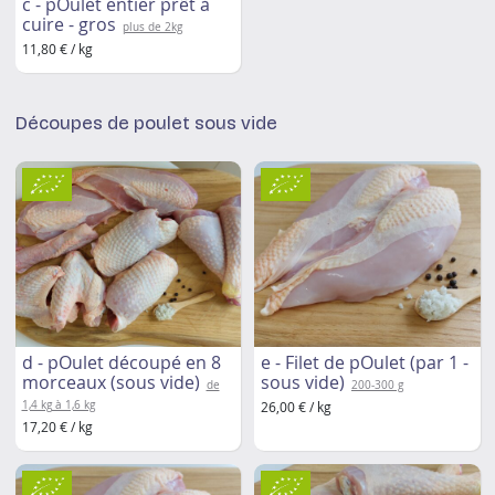
c - pOulet entier prêt à
cuire - gros
plus de 2kg
11,80 € / kg
Découpes de poulet sous vide
d - pOulet découpé en 8
e - Filet de pOulet (par 1 -
morceaux (sous vide)
sous vide)
de
200-300 g
1,4 kg à 1,6 kg
26,00 € / kg
17,20 € / kg