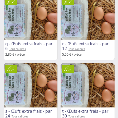
q - Œufs extra frais - par
r - Œufs extra frais - par
6
12
Tous calibres
Tous calibres
2,80 € / pièce
5,50 € / pièce
s - Œufs extra frais - par
t - Œufs extra frais - par
24
30
Tous calibres
Tous calibres