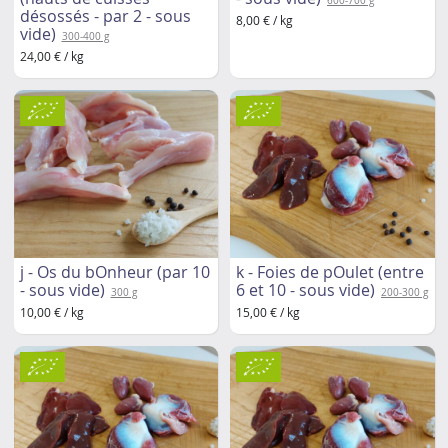
600-700 g
désossés - par 2 - sous
8,00 € / kg
vide)
300-400 g
24,00 € / kg
j - Os du bOnheur (par 10
k - Foies de pOulet (entre
- sous vide)
6 et 10 - sous vide)
300 g
200-300 g
10,00 € / kg
15,00 € / kg