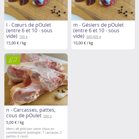
l - Cœurs de pOulet
m - Gésiers de pOulet
(entre 6 et 10 - sous
(entre 6 et 10 - sous
vide)
vide)
100 g
300-400 g
15,00 € / kg
10,00 € / kg
n - Carcasses, pattes,
cous de pOulet
500 g
5,00 € / kg
Merci de préciser votre choix en
commentaire (exemple: 1 carcasse, 2
pattes, 6 cous)