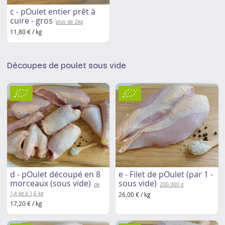
c - pOulet entier prêt à
cuire - gros
plus de 2kg
11,80 € / kg
Découpes de poulet sous vide
d - pOulet découpé en 8
e - Filet de pOulet (par 1 -
morceaux (sous vide)
sous vide)
de
200-300 g
1,4 kg à 1,6 kg
26,00 € / kg
17,20 € / kg