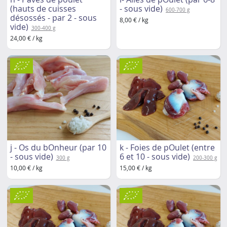
(hauts de cuisses
- sous vide)
600-700 g
désossés - par 2 - sous
8,00 € / kg
vide)
300-400 g
24,00 € / kg
j - Os du bOnheur (par 10
k - Foies de pOulet (entre
- sous vide)
6 et 10 - sous vide)
300 g
200-300 g
10,00 € / kg
15,00 € / kg