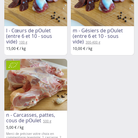
l - Cœurs de pOulet
m - Gésiers de pOulet
(entre 6 et 10 - sous
(entre 6 et 10 - sous
vide)
vide)
100 g
300-400 g
15,00 € / kg
10,00 € / kg
n - Carcasses, pattes,
cous de pOulet
500 g
5,00 € / kg
Merci de préciser votre choix en
commentaire (exemple: 1 carcasse, 2