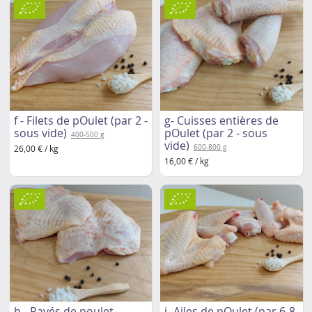
f - Filets de pOulet (par 2 -
g- Cuisses entières de
sous vide)
pOulet (par 2 - sous
400-500 g
vide)
26,00 € / kg
600-800 g
16,00 € / kg
h - Pavés de poulet
i- Ailes de pOulet (par 6-8