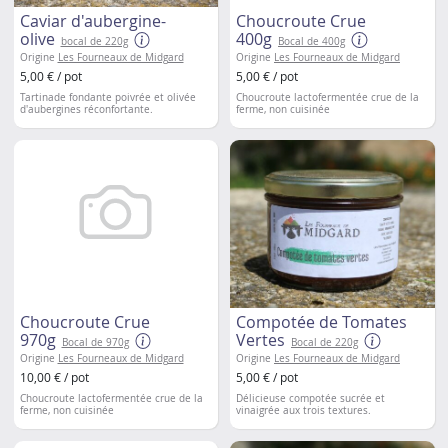
Caviar d'aubergine-
Choucroute Crue
olive
400g
bocal de 220g
Bocal de 400g
Origine
Les Fourneaux de Midgard
Origine
Les Fourneaux de Midgard
5,00 € / pot
5,00 € / pot
Tartinade fondante poivrée et olivée
Choucroute lactofermentée crue de la
d'aubergines réconfortante.
ferme, non cuisinée
Choucroute Crue
Compotée de Tomates
970g
Vertes
Bocal de 970g
Bocal de 220g
Origine
Les Fourneaux de Midgard
Origine
Les Fourneaux de Midgard
10,00 € / pot
5,00 € / pot
Choucroute lactofermentée crue de la
Délicieuse compotée
sucrée et
ferme, non cuisinée
vinaigrée aux trois textures.