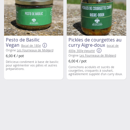
Pesto de Basilic
Pickles de courgettes au
Vegan
curry Aigre-doux
Bocal de 180g
bocal de
Origine
Les Fourneaux de Midgard
400g, 300g égoutté
6,00 € / pot
Origine
Les Fourneaux de Midgard
6,00 € / pot
Délicieux condiment à base de basilic
pour agrémenter vos pâtes et autres
Cornichons acidulés et sucrés de
préparations.
courgettes, croquants à souhait,
agréablement suppléé d'un curry doux.