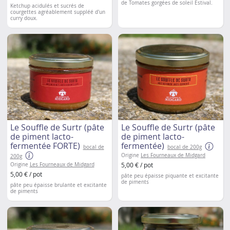
de Tomates gorgées de soleil Estival.
Ketchup
acidulés et sucrés de
courgettes agréablement suppléé d'un
curry doux.
Le Souffle de Surtr (pâte
Le Souffle de Surtr (pâte
de piment lacto-
de piment lacto-
fermentée FORTE)
fermentée)
bocal de
bocal de 200g
Origine
Les Fourneaux de Midgard
200g
5,00 € / pot
Origine
Les Fourneaux de Midgard
5,00 € / pot
pâte peu épaisse piquante et excitante
de piments
pâte peu épaisse brulante et excitante
de piments