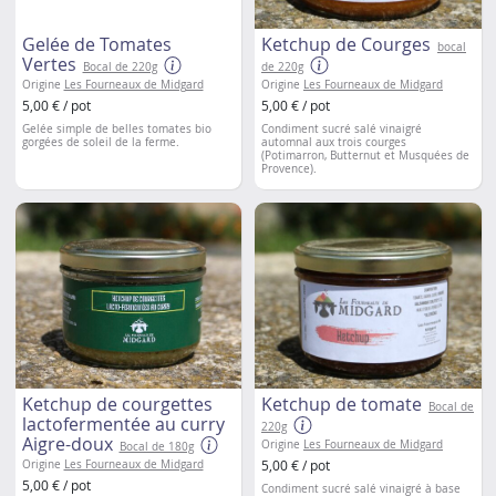
Gelée de Tomates
Ketchup de Courges
bocal
Vertes
Bocal de 220g
de 220g
Origine
Les Fourneaux de Midgard
Origine
Les Fourneaux de Midgard
5,00 € / pot
5,00 € / pot
Gelée simple de belles tomates bio
Condiment sucré salé vinaigré
gorgées de soleil de la ferme.
automnal aux trois courges
(Potimarron, Butternut et Musquées de
Provence).
Ketchup de courgettes
Ketchup de tomate
Bocal de
lactofermentée au curry
220g
Aigre-doux
Origine
Les Fourneaux de Midgard
Bocal de 180g
5,00 € / pot
Origine
Les Fourneaux de Midgard
5,00 € / pot
Condiment sucré salé vinaigré à base