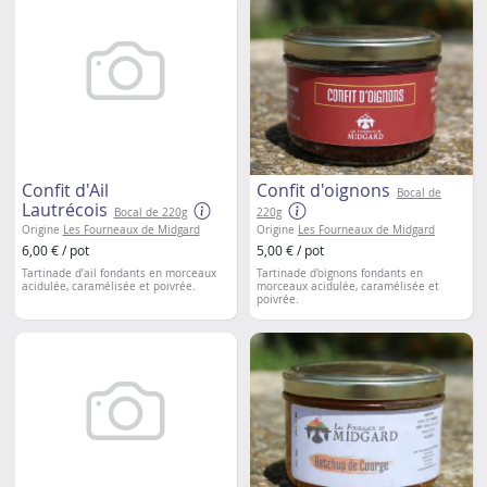
Confit d'Ail
Confit d'oignons
Bocal de
Lautrécois
Bocal de 220g
220g
Origine
Les Fourneaux de Midgard
Origine
Les Fourneaux de Midgard
6,00 € / pot
5,00 € / pot
Tartinade d’ail fondants en morceaux
Tartinade d'oignons fondants en
acidulée, caramélisée et poivrée.
morceaux
acidulée, caramélisée et
poivrée.