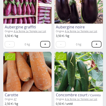
Aubergine graffiti
Aubergine noire
Origine
A la ferme Le Temple sur Lot
Origine
A la ferme Le Temple sur Lot
3,50 € / kg
3,50 € / kg
-
+
-
+
0
kg
0
kg
Carotte
Concombre court
/ Corinto
Origine
47
Origine
A la ferme Le Temple sur Lot
2,50 € / kg
0,50 € / unité