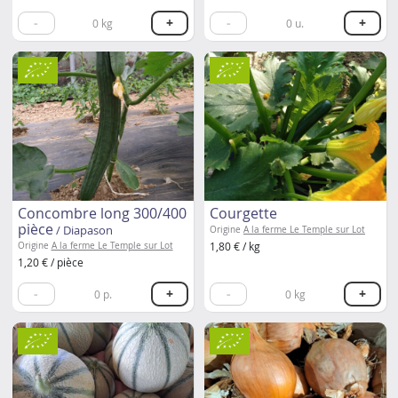
-
+
-
+
0
kg
0
u.
Concombre long 300/400
Courgette
pièce
/ Diapason
Origine
A la ferme Le Temple sur Lot
1,80 € / kg
Origine
A la ferme Le Temple sur Lot
1,20 € / pièce
-
+
-
+
0
p.
0
kg