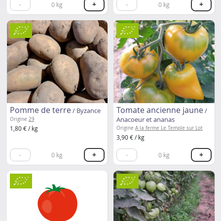
-
+
-
+
0
kg
0
kg
Pomme de terre
Tomate ancienne jaune
/ Byzance
/
Anacoeur et ananas
Origine
29
1,80 € / kg
Origine
A la ferme Le Temple sur Lot
3,90 € / kg
-
+
-
+
0
kg
0
kg