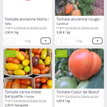
Tomate ancienne Noire
Tomate ancienne rouge
/
/
Yalta
Cardinal
Origine
A la ferme Le Temple sur Lot
Origine
A la ferme Le Temple sur Lot
3,90 € / kg
3,90 € / kg
-
+
-
+
0
kg
0
kg
Tomate cerise mixte
Tomate Coeur de Boeuf
barquette
/ Cerise
Origine
A la ferme Le Temple sur Lot
3,90 € / kg
Origine
A la ferme Le Temple sur Lot
2,90 € / barquette