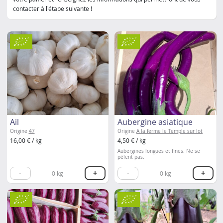
contacter à l'étape suivante !
Ail
Aubergine asiatique
Origine
47
Origine
A la ferme le Temple sur lot
16,00 € / kg
4,50 € / kg
Aubergines longues et fines. Ne se
pèlent pas.
-
+
-
+
0
kg
0
kg