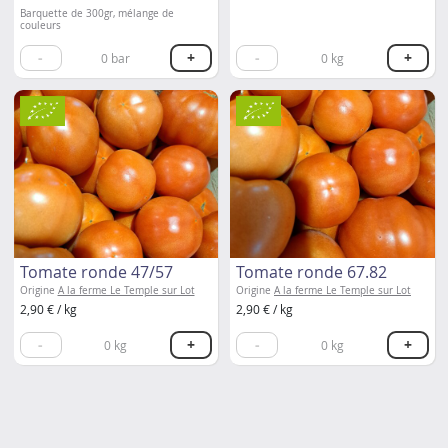
Barquette de 300gr, mélange de
couleurs
-
+
-
+
0
bar
0
kg
Tomate ronde 47/57
Tomate ronde 67.82
Origine
A la ferme Le Temple sur Lot
Origine
A la ferme Le Temple sur Lot
2,90 € / kg
2,90 € / kg
-
+
-
+
0
kg
0
kg