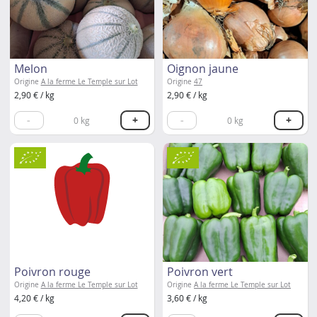
Melon
Oignon jaune
Origine
A la ferme Le Temple sur Lot
Origine
47
2,90 € / kg
2,90 € / kg
-
+
-
+
0
kg
0
kg
Poivron rouge
Poivron vert
Origine
A la ferme Le Temple sur Lot
Origine
A la ferme Le Temple sur Lot
4,20 € / kg
3,60 € / kg